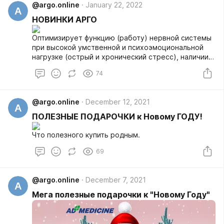
@argo.online
January 22, 2022
A
НОВИНКИ АРГО
Оптимизирует функцию (работу) нервной системы
при высокой умственной и психоэмоциональной
нагрузке (острый и хронический стресс), наличии
синдрома хронической усталости, нарушениях сна,
74
перепадах настроения.
@argo.online
December 12, 2021
A
ПОЛЕЗНЫЕ ПОДАРОЧКИ к Новому ГОДУ!
Что полезного купить родным.
69
@argo.online
December 7, 2021
A
Мега полезные подарочки к "Новому Году"