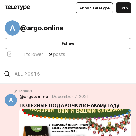
About Teletype
Join
A
@argo.online
Follow
1
follower
9
posts
ALL POSTS
Pinned
@argo.online
December 7, 2021
A
ПОЛЕЗНЫЕ ПОДАРОЧКИ к Новому Году