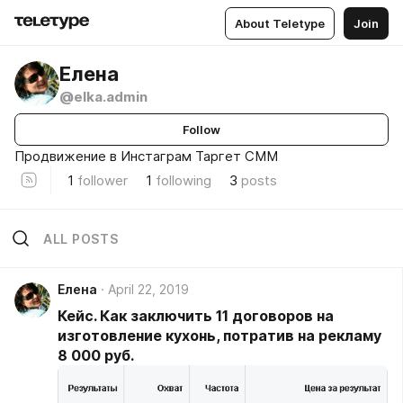
About Teletype
Join
Елена
@elka.admin
Follow
Продвижение в Инстаграм Таргет СММ
1
follower
1
following
3
posts
ALL POSTS
Елена
April 22, 2019
Кейс. Как заключить 11 договоров на
изготовление кухонь, потратив на рекламу
8 000 руб.