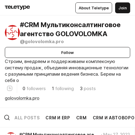
About Teletype
Join
#CRM Мультиконсалтинговое
агентство GOLOVOLOMKA
@golovolomka.pro
Follow
Строим, внедряем и поддерживаем комплексную
систему продаж, объединяя инновационные технологии
с разумными принципами ведения бизнеса. Берем на
себя о
0
followers
1
following
3
posts
golovolomka.pro
ALL POSTS
CRM И ERP
CRM
CRM И АВТОВОР
#CRM Мультиконсалтинговое агентство GOLOVOLOMKA
May 27, 2022