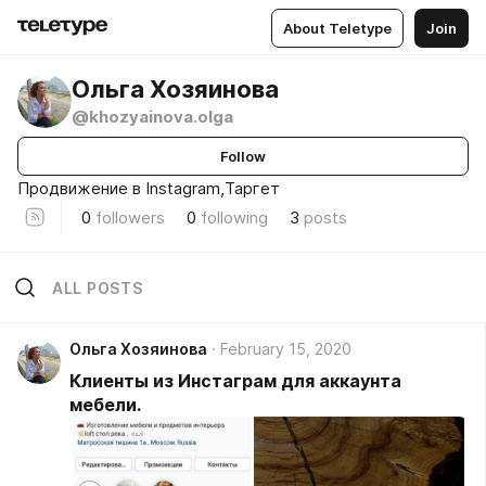
About Teletype
Join
Ольга Хозяинова
@khozyainova.olga
Follow
Продвижение в Instagram,Таргет
0
followers
0
following
3
posts
ALL POSTS
Ольга Хозяинова
February 15, 2020
Клиенты из Инстаграм для аккаунта
мебели.