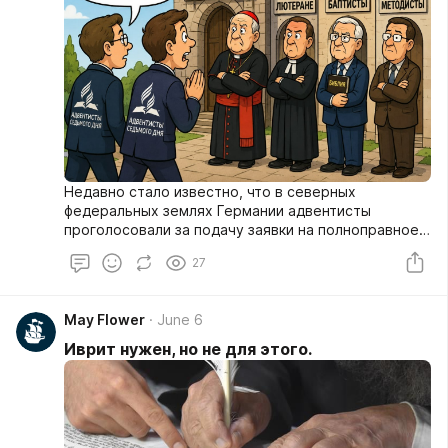
Недавно стало известно, что в северных
федеральных землях Германии адвентисты
проголосовали за подачу заявки на полноправное
членство в региональных Рабочих содружествах
27
христианских церквей (ACK) — конкретно в ACK
Гамбурга и ACK Нижней Саксонии. Согласно
опубликованной информации, одной из главных
May Flower
June 6
причин такого решения стало стремление
сохранить аккредитацию адвентистских учителей
Иврит нужен, но не для этого.
религии в государственных школах.