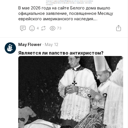
В мае 2026 года на сайте Белого дома вышло
официальное заявление, посвященное Месяцу
еврейского американского наследия.
https://www.whitehouse.gov/presidential-
4
73
actions/2026/05/jewish-american-heritage-month-
2026/
May Flower
May 12
Является ли папство антихристом?