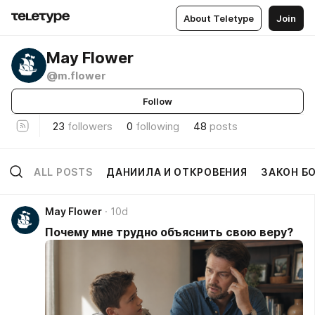
About Teletype
Join
May Flower
@m.flower
Follow
23
followers
0
following
48
posts
ALL POSTS
ДАНИИЛА И ОТКРОВЕНИЯ
ЗАКОН Б
May Flower
10d
Почему мне трудно объяснить свою веру?