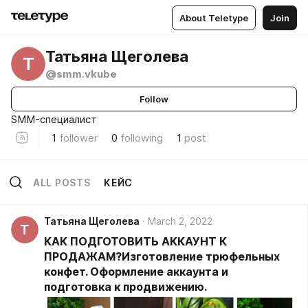
About Teletype
Join
Татьяна Щеголева
Т
@smm.vkube
Follow
SMM-специалист
1
follower
0
following
1
post
ALL POSTS
КЕЙС
Татьяна Щеголева
March 2, 2022
Т
КАК ПОДГОТОВИТЬ АККАУНТ К
ПРОДАЖАМ?Изготовление трюфельных
конфет. Оформление аккаунта и
подготовка к продвижению.