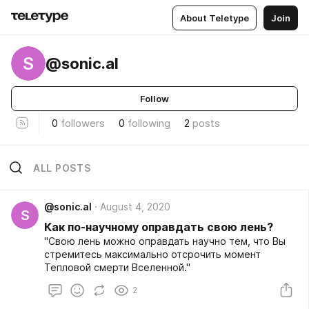
About Teletype
Join
S
@sonic.al
Follow
0
followers
0
following
2
posts
ALL POSTS
@sonic.al
August 4, 2020
S
Как по-научному оправдать свою лень?
"Свою лень можно оправдать научно тем, что Вы
стремитесь максимально отсрочить момент
Тепловой смерти Вселенной."
2