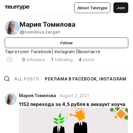
About Teletype
Join
Мария Томилова
@tomilova.target
Follow
Таргетолог Facebook| Instagram |Вконтакте
0
followers
1
following
4
posts
ALL POSTS
РЕКЛАМА В FACEBOOK, INSTAGRAM
Мария Томилова
August 2, 2021
1152 перехода за 4,5 рубля в аккаунт коуча