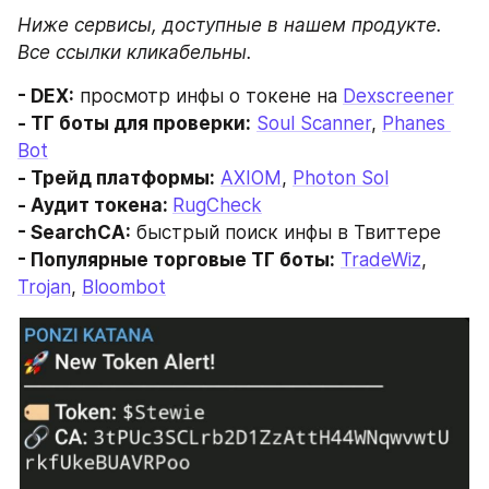
Ниже сервисы, доступные в нашем продукте. 
Все ссылки кликабельны. 
- DEX:
 просмотр инфы о токене на 
Dexscreener
- ТГ боты для проверки:
Soul Scanner
, 
Phanes 
Bot
- Трейд платформы:
AXIOM
, 
Photon Sol
- Аудит токена: 
RugCheck
- SearchCA:
 быстрый поиск инфы в Твиттере
- Популярные торговые ТГ боты:
TradeWiz
, 
Trojan
, 
Bloombot