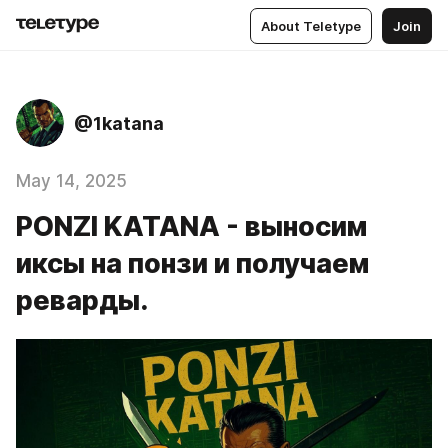
About Teletype
Join
@1katana
May 14, 2025
PONZI KATANA - выносим
иксы на понзи и получаем
реварды.