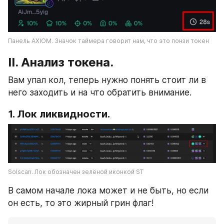
Панель AXIOM. Значок таймера говорит нам, что это понзи токен
II. Анализ токена.
Вам упал кол, теперь нужно понять стоит ли в 
него заходить и на что обратить внимание.
1. Лок ликвидности.
Solscan. Лок обозначен зелёной иконкой ST
В самом начале лока может и не быть, но если 
он есть, то это жирный грин флаг!