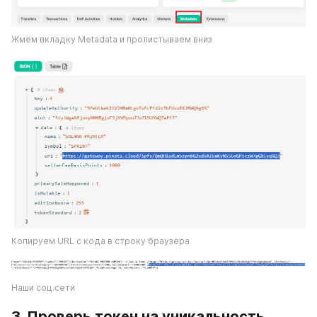
Жмём вкладку Metadata и пролистываем вниз
Копируем URL с кода в строку браузера
Наши соц.сети
3. Проверь токен на уникальность.