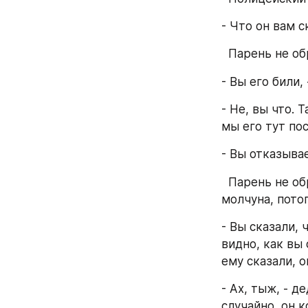
- Что он вам с
  Парень не 
- Вы его били,
- Не, вы что. 
мы его тут пос
- Вы отказыва
  Парень не обратил внимания на полицейского. Тот же, проверив пульс у 
молчуна, пото
- Вы сказали, 
видно, как вы 
ему сказали, о
- Ах, тыж, - д
случайно, он к