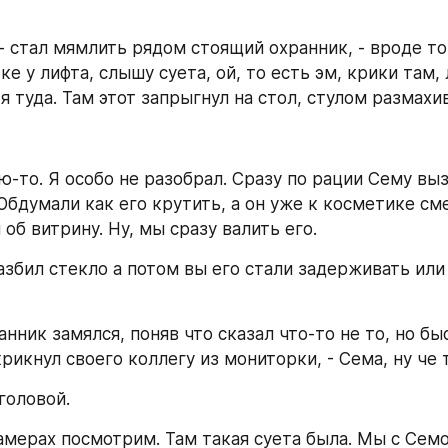
, - стал мямлить рядом стоящий охранник, - вроде того
е у лифта, слышу суета, ой, то есть эм, крики там, 
 я туда. Там этот запрыгнул на стол, стулом размахи
ю-то. Я особо не разобрал. Сразу по рации Сему вызв
Обдумали как его крутить, а он уже к косметике сме
об витрину. Ну, мы сразу валить его.
разбил стекло а потом вы его стали задерживать или 
хранник замялся, поняв что сказал что-то не то, но бы
рикнул своего коллегу из мониторки, - Сема, ну че 
 головой.
камерах посмотрим. Там такая суета была. Мы с Семо