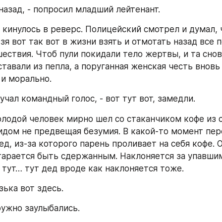
назад, - попросил младший лейтенант.
зя вот так вот в жизни взять и отмотать назад все п
ествия. Чтоб пули покидали тело жертвы, и та снова
тавали из пепла, а поруганная женская честь вновь 
 и морально.
вучал командный голос, - вот тут вот, замедли.
идом не предвещая безумия. В какой-то момент пер
д, из-за которого парень проливает на себя кофе. О
старается быть сдержанным. Наклоняется за упавшим
 тут… тут дед вроде как наклоняется тоже.
зька вот здесь.
дружно заулыбались.