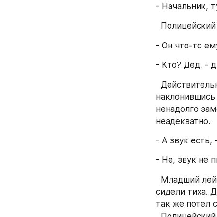
- Начальник, т
  Полицейски
- Он что-то ем
- Кто? Дед, -
  Действительно на кадрах с камеры можно было различить как дед, 
наклонившись в
ненадолго заме
неадекватно.
- А звук есть,
- Не, звук не 
  Младший лейтенант вернулся в комнату за мониторкой. Оба задержанных 
сидели тиха. Д
так же потел с
  Полицейски