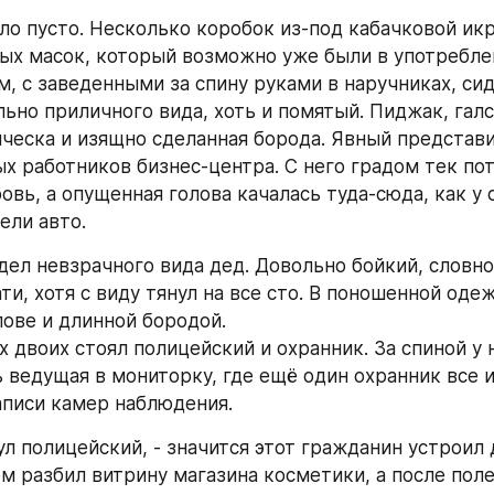
х масок, который возможно уже были в употреблен
м, с заведенными за спину руками в наручниках, си
ьно приличного вида, хоть и помятый. Пиджак, галс
ческа и изящно сделанная борода. Явный представи
 работников бизнес-центра. С него градом тек пот,
овь, а опущенная голова качалась туда-сюда, как у с
ели авто.
и, хотя с виду тянул на все сто. В поношенной одеж
лове и длинной бородой.
 ведущая в мониторку, где ещё один охранник все и
аписи камер наблюдения.
нул полицейский, - значится этот гражданин устроил 
м разбил витрину магазина косметики, а после полез