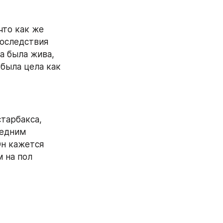
оследствия 
 была жива, 
была цела как 
едним 
н кажется 
 на пол 