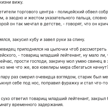
жизни вижу.
сетители торгового центра - полицейский обвел собр
м, а заодно и жестом указательного пальца, словно 
орой он так мечтал в детстве, - говорят, что он крич
мялся, закусил кубу и завел руки за спину.
очевидец приподнялся на цыпочки чтоб рассмотреть 
йского, - товарищ младший лейтенант, ну мало ли, 
сейчас, прости господи, закричу мол умею свинец в 
 ко мне что же, все ювелиры мира сбегаться начнут
кнул себе под нос, поправил фуражку и стал что-то
- сухо ответил товарищ младший лейтенант, закрыл б
мнату временного задержания.