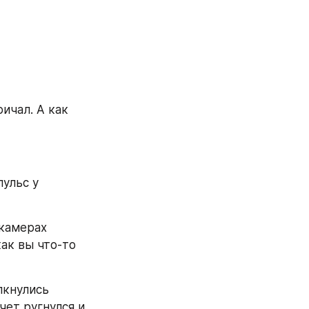
ичал. А как 
камерах 
ак вы что-то 
лкнулись 
ет ругнулся и 