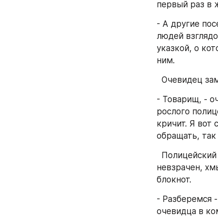
первый раз в 
- А другие по
людей взглядо
указкой, о кот
ним.
  Очевидец за
- Товарищ, - 
рослого полице
кричит. Я вот 
обращать, так
  Полицейский пару раз смерил очевидца взглядом, старик был мелок и 
невзрачен, хмы
блокнот.
- Разберемся 
очевидца в ко