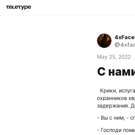
4xFace
@4xfa
May 25, 2022
С нами
  Крики, испуганное шептание, перевернутая мебель, разбитые стекла... Двое 
охранников хв
задержания. Д
- Вы с ним, -
- Господи поми