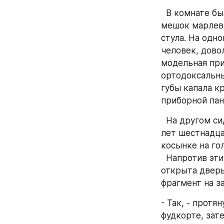
  В комнате было пусто. Несколько коробок из-под кабачковой икры "Дядя Ваня", 
мешок марлевы
стула. На одно
человек, довол
модельная при
ортодоксальных
губы капала кр
приборной пан
  На другом сидел невзрачного вида дед. Довольно бойкий, словно подросток 
лет шестнадцат
косынке на го
  Напротив этих двоих стоял полицейский и охранник. За спиной у них была 
открыта дверь
фрагмент на з
- Так, - протя
фудкорте, зате