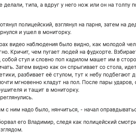
 делали, типа, а вдруг у него нож или он на толпу по
ротянул полицейский, взглянул на парня, затем на дед
ернулся и ушел в мониторку.
но. Кричит, чем пугает людей на фудкорте. Взбирает
 собой стул и словно поп кадилом машет им в сторон
чать. Затем видно как он спрыгивает со стола, идет
тики, разбивает её стулом, тут к небу подбегают д
очти мгновенно кладут на пол. После пары ударов, 
ушителя и тащит в мониторку.
ереглянулись.
нам с ним надо было, нянчиться, - начал оправдывать
оборвал его Владимир, следя как полицейский смотри
зглядом.