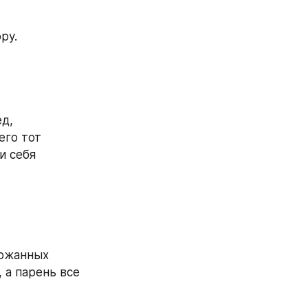
ру.
го тот 
 себя 
а парень все 