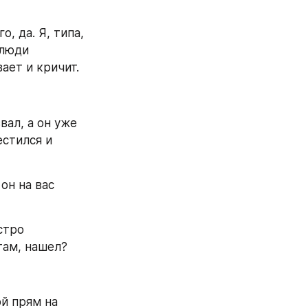
, да. Я, типа, 
люди 
вает и кричит.
ал, а он уже 
стился и 
он на вас 
стро 
там, нашел?
й прям на 