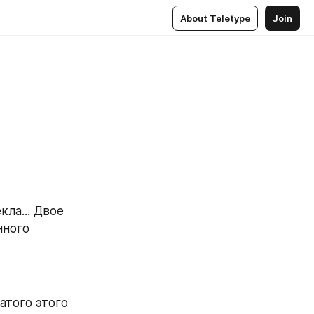
About Teletype
Join
ного 
того этого 