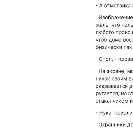
- А отмотайка 
  Изображение кинулось в реверс. Полицейский смотрел и думал, что как же 
жаль, что нель
любого происш
чтоб дома восс
физически так
- Стоп, - проз
  На экране, молодой человек мирно шел со стаканчиком кофе из старбакса, 
никак своим в
оказывается де
ругается, но 
стаканчиком и
- Нука, прибли
  Охранники 