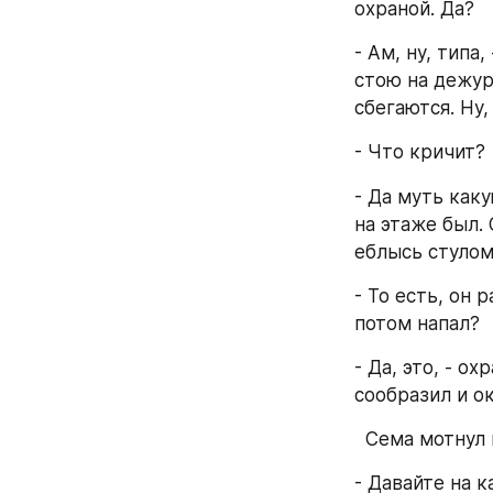
охраной. Да?
- Ам, ну, типа
стою на дежурк
сбегаются. Ну,
- Что кричит?
- Да муть каку
на этаже был. 
еблысь стулом 
- То есть, он 
потом напал?
- Да, это, - о
сообразил и ок
  Сема мотнул
- Давайте на 