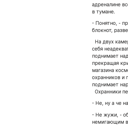
адреналине все
в тумане.
- Понятно, - п
блокнот, разв
  На двух камерах видео наблюдения было видно, как молодой человек ведет 
себя неадекват
поднимает над
прекращая кри
магазина косме
охранников и п
поднимает нар
  Охранники п
- Не, ну а че 
- Не жужи, - 
немигающим в