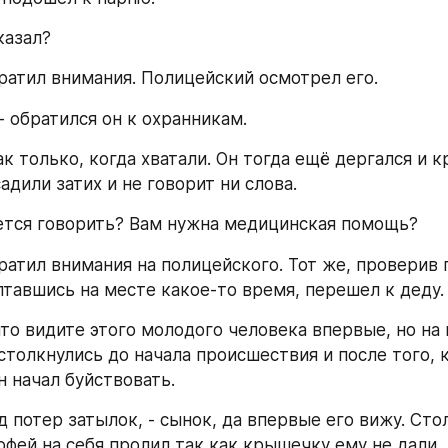
казал?
обратил внимания. Полицейский осмотрел его.
 - обратился он к охранникам.
Так только, когда хватали. Он тогда ещё дергался и кр
адили затих и не говорит ни слова.
ется говорить? Вам нужна медицинская помощь?
птавшись на месте какое-то время, перешел к деду.
что видите этого молодого человека впервые, но на 
столкнулись до начала происшествия и после того, к
н начал буйствовать.
ед потер затылок, - сынок, да впервые его вижу. Сто
офей на себя пролил так как крышечку ему не дали, ч