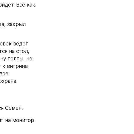
йдет. Все как 
а, закрыл 
ся на стол, 
у толпы, не 
 к витрине 
вое 
охрана 
ся Семен.
т на монитор 