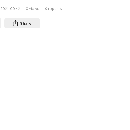
 2021, 00:42
0
views
0
reposts
Share