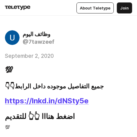
About Teletype
Join
وظائف اليوم
@7tawzeef
September 2, 2020
💯
👇👇جميع التفاصيل موجوده داخل الرابط 
https://lnkd.in/dNSty5e
اضغط هنااا 👆👆 للتقديم
💯