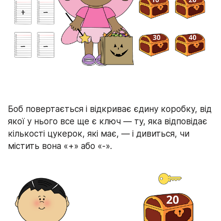
Боб повертається і відкриває єдину коробку, від 
якої у нього все ще є ключ — ту, яка відповідає 
кількості цукерок, які має, — і дивиться, чи 
містить вона «+» або «-».