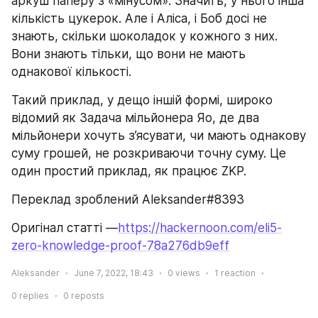
аркуш паперу з «мінусом». Значить, у нього інша 
кількість цукерок. Але і Аліса, і Боб досі не 
знають, скільки шоколадок у кожного з них. 
Вони знають тільки, що вони не мають 
однакової кількості.
Такий приклад, у дещо іншій формі, широко 
відомий як Задача мільйонера Яо, де два 
мільйонери хочуть з’ясувати, чи мають однакову 
суму грошей, не розкриваючи точну суму. Це 
один простий приклад, як працює ZKP.
Переклад зроблений Aleksander#8393
Оригінал статті —
https://hackernoon.com/eli5-
zero-knowledge-proof-78a276db9eff
Aleksander
June 7, 2022, 18:43
0
views
1
reaction
0
replies
0
reposts