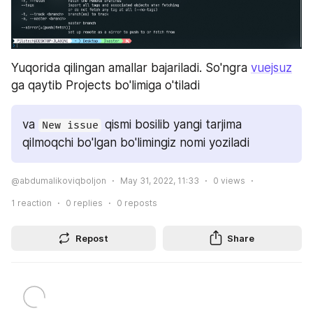
Yuqorida qilingan amallar bajariladi. So'ngra 
vuejsuz
ga qaytib Projects bo'limiga o'tiladi
va 
 qismi bosilib yangi tarjima 
New issue
qilmoqchi bo'lgan bo'limingiz nomi yoziladi
@abdumalikoviqboljon
May 31, 2022, 11:33
0
views
1
reaction
0
replies
0
reposts
Repost
Share