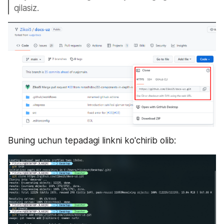
qilasiz. 
Buning uchun tepadagi linkni ko'chirib olib: 