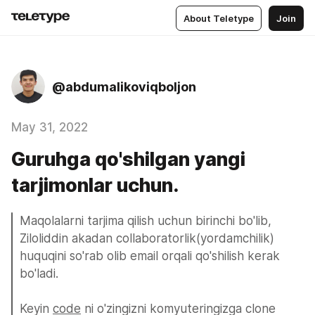
About Teletype
Join
@abdumalikoviqboljon
May 31, 2022
Guruhga qo'shilgan yangi
tarjimonlar uchun.
Maqolalarni tarjima qilish uchun birinchi bo'lib, 
Ziloliddin akadan collaboratorlik(yordamchilik) 
huquqini so'rab olib email orqali qo'shilish kerak 
bo'ladi.
Keyin 
code
 ni o'zingizni komyuteringizga clone 