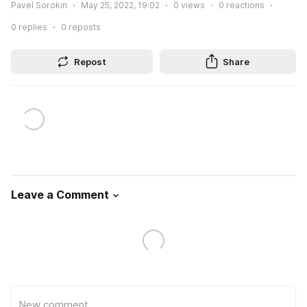
Pavel Sorokin
May 25, 2022, 19:02
0
views
0
reactions
0
replies
0
reposts
Repost
Share
Leave a Comment