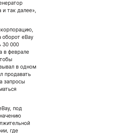
енератор 
и так далее», 
 корпорацию, 
 оборот eBay 
30 000 
 в феврале 
тобы 
зывал в одном 
л продавать 
а запросы 
маться 
Bay, под 
начению 
олжительной 
и, где 