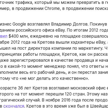
точник трафика, который мы можем превратить в г
имер, в продвижении Chrome, в продвижении поиска 
бизнес Google возглавлял Владимир Долгов. Покинув
данием российского офиса eBay. По итогам 2012 года
авил
 $400 млн, ежедневно на площадке совершалось 
абре 2012 года на Кретова вышли хэдхантеры eBay, а
вышел на пост директора компании по маркетингу. Ч
 принципах работы площадки, Кретов, как он расска
даже зарегистрировался в качестве продавца и нача
о в какой-то момент менеджер понял, что ответы н
полнили весь его рабочий день, и он перестал зани
тому что «не мог делать это качественно».
возрасте 36 лет Кретов возглавил московский офис e
торого на тот момент перешли 120 стран. Этому наз
трагический случай. В ноябре 2016 года после прод
в 
скончался
. Кретов в это время уже был в Швейцари