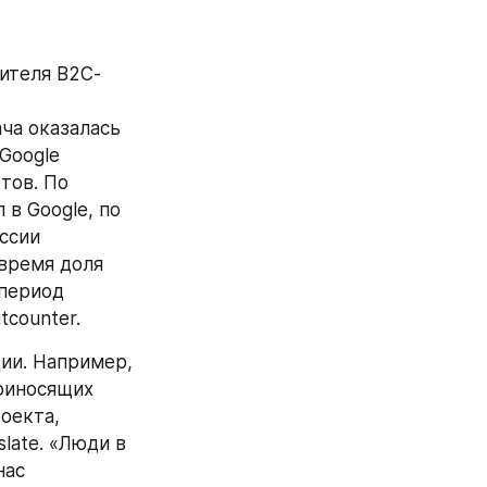
дителя B2С-
ча оказалась 
Google 
ов. По 
в Google, по 
ссии 
время доля 
период 
tcounter.
ии. Например, 
риносящих 
екта, 
ate. «Люди в 
ас 