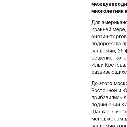
международной
многолетняя 
Для американс
крайней мере, 
онлайн-торгов
подорожала пр
пандемии, 26 
решение, кото
Ильи Кретова.
развивающихся
До этого моск
Восточной и Ю
прибавились К
подчинении Кр
Шанхае, Синга
менеджером дв
пандемии коро