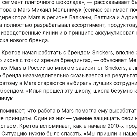
в сегмент плиточного шоколада», — рассказывает б
това в Mars Михаил Мельничук (сейчас занимает пос
иректора Mars в регионе Балканы, Балтика и Адриат
в полностью разрабатывал ассортимент, продуктову
изводственные линии и в принципе аккумулировал н
ска нового бренда.
е Кретов начал работать с брендом Snickers, вполне 
о икона с точки зрения брендинга», — объясняет Ме
пех Mars в России во многом зависит от Snickers, а 
о бренда незамедлительно сказывается на результат
оэтому в Mars стараются выбирать лучших сотрудни
 брендом. «Илья прошел эту школу, школа безумно к
ичук.
поминает, что работа в Mars помогла ему выработат
е принципы. Один из них — умение защищать свои и
ством. Кретов вспоминает, как в начале 2010-х про
. Ситуацию нужно было спасать. «Мы пришли к наше