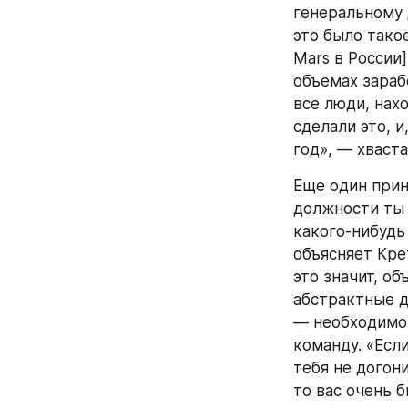
генеральному 
это было тако
Mars в России
объемах зараб
все люди, нахо
сделали это, и
год», — хваст
Еще один прин
должности ты н
какого-нибудь
объясняет Крет
это значит, об
абстрактные д
— необходимо 
команду. «Есл
тебя не догон
то вас очень 