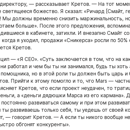
директору, — рассказывает Кретов. — На тот момен
е светящееся божество. Я сказал: «Ричард [Смайт, г
]! Мы должны временно снизить маржинальность, но 
отаем больше». После этого предложения, вспомина
дившиеся в кабинете, затихли. И внезапно Смайт со
, когда я уходил, продажи «Сникерса» росли по 50% 
ается Кретов.
цип — «Я СЕО». «Суть заключается в том, что на как
и работал и чем бы ты ни занимался, будь ты хоть 
 помощника, но в этой роли ты должен быть царь и б
ов. Прийти к этому помогло и то, что Mars — частна
ъясняет Кретов, что если проект неудачен, то тратиш
еньги, а «деньги дядюшки Марса из его кармана». Д
постоянно развиваться самому и при этом развиват
и ты развиваешь только себя, ты уедешь от своей ко
ит, — говорит Кретов. — А если ты никого вообще не
быстро обгонят конкуренты».