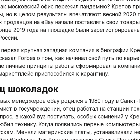
Как московский офис пережил пандемию? Кретов при
, но в целом результаты впечатляют: весной 2020 го
х продавцов на eBay начали поставлять свои товары 
конце 2019 года на площадке были зарегистрированы 
России.
 первая крупная западная компания в биографии Кре
казал Forbes о том, как начинал свой путь по карье
ие личные принципы работы сформировал в компани
маркетплейс приспособился к карантину.
ц шоколадок
вых менеджеров eBay родился в 1980 году в Санкт-П
ист в госучреждении, отец работал на станции тех
прос, в какой вуз поступать, особых сомнений у Крет
любил технику. Когда появились первые компьютеры,
ускам. Меняли материнские платы, устанавливали не