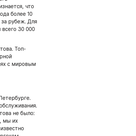
знается, что 
да более 10 
за рубеж. Для 
всего 30 000 
това. Топ-
рной 
ях с мировым 
етербурге. 
обслуживания. 
ова не было: 
 мы их 
известно 