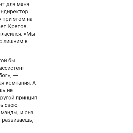
т для меня 
ендиректор 
при этом на 
ет Кретов, 
гласился. «Мы 
с лишним в 
ой бы 
ассистент 
ог», — 
я компания. А 
ь не 
ругой принцип 
ь свою 
манды, и она 
 развиваешь, 