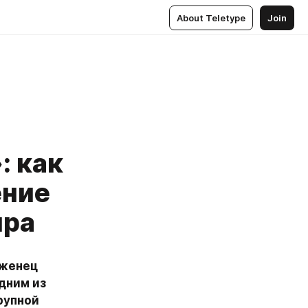
About Teletype
Join
: как
ение
ира
женец 
дним из 
упной 