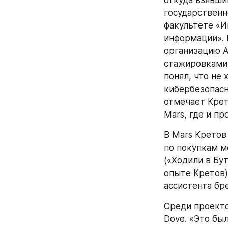
откуда взявши
государственн
факультете «И
информации». 
организацию A
стажировками.
понял, что не
кибербезопасно
отмечает Крет
Mars, где и пр
В Mars Кретов
по покупкам м
(«Ходили в Бу
опыте Кретов),
ассистента бр
Среди проекто
Dove. «Это бы