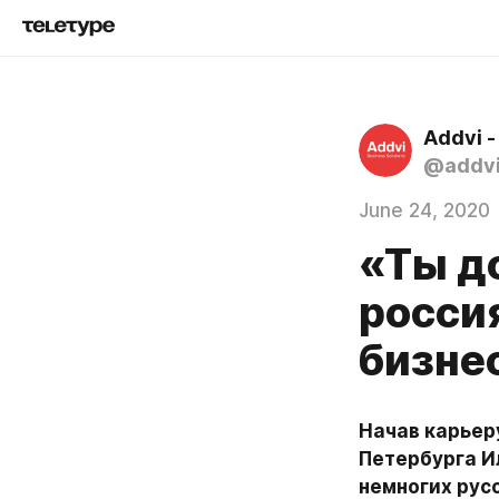
Addvi 
@addv
June 24, 2020
«Ты до
росси
бизнес
Начав карьер
Петербурга Ил
немногих рус