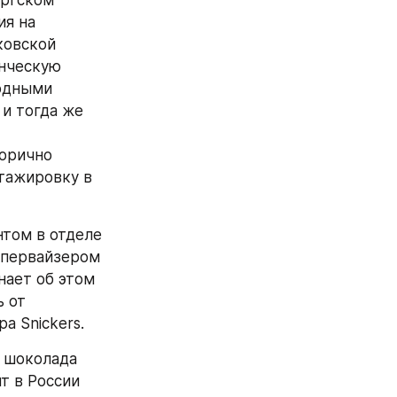
ргском 
я на 
овской 
нческую 
одными 
и тогда же 
орично 
тажировку в 
том в отделе 
первайзером 
ает об этом 
 от 
а Sniсkers.
 шоколада 
 в России 