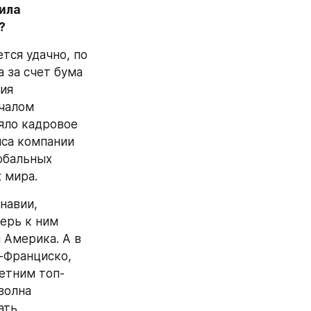
ила 
?
ся удачно, по 
 за счет бума 
ия 
чалом 
яло кадровое 
са компании 
обальных 
 мира.
авии, 
ерь к ним 
Америка. А в 
-Франциско, 
летним топ-
олна 
ть 