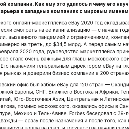
 компании. Как ему это удалось и чему его науч
карьера в западных компаниях с мировым именем
кого онлайн-маркетплейса eBay 2020 год складывает
если смотреть на ее капитализацию — с начала года
ли, вызванного пандемией и ограничениями, компан
имерно на треть, до $34,5 млрд. А перед самым на
февраля 2020 года, руководство маркетплейса прин
рое стало очень важным для главы московского офи
 Его назначили генеральным директором eBay на гл
 рынках и доверили бизнес компании в 200 странах
овский офис был хабом eBay для 120 стран — Скандин
жной Европы, СНГ, Ближнего Востока и Африки. Теп
итай, Юго-Восточная Азия, Центральная и Латинская 
етова, помимо московского, оказались офисы в Сан
пуре, Мехико и Тель-Авиве. Forbes беседовал с 39-
ажды — сразу после назначения и после того, как в
навируса пошла на спад, и государства начали снима