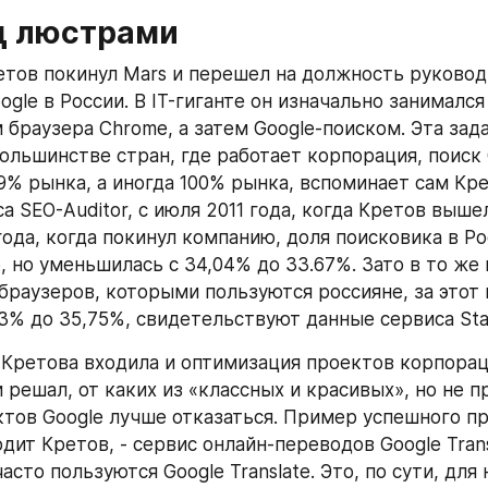
ц люстрами
ретов покинул Mars и перешел на должность руково
gle в России. В IT-гиганте он изначально занимался 
браузера Chrome, а затем Google-поиском. Эта зада
ольшинстве стран, где работает корпорация, поиск 
9% рынка, а иногда 100% рынка, вспоминает сам Крет
 SEO-Auditor, с июля 2011 года, когда Кретов вышел 
ода, когда покинул компанию, доля поисковика в Ро
, но уменьшилась с 34,04% до 33.67%. Зато в то же 
браузеров, которыми пользуются россияне, за этот 
53% до 35,75%, свидетельствуют данные сервиса Sta
 Кретова входила и оптимизация проектов корпорац
 решал, от каких из «классных и красивых», но не п
тов Google лучше отказаться. Пример успешного про
ит Кретов, - сервис онлайн-переводов Google Transl
асто пользуются Google Translate. Это, по сути, для н