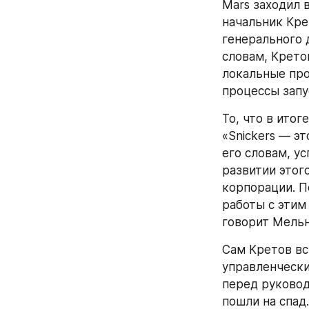
Mars заходил 
начальник Кре
генерального д
словам, Крето
локальные про
процессы запу
То, что в итог
«Snickers — эт
его словам, ус
развитии этог
корпорации. П
работы с этим
говорит Мельн
Сам Кретов вс
управленчески
перед руковод
пошли на спад