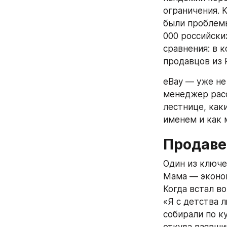
ограничения. 
были проблемы
000 российски
сравнения: в 
продавцов из 
eBay — уже не
менеджер расс
лестнице, как
именем и как 
Продаве
Один из ключе
Мама — эконом
Когда встал во
«Я с детства 
собирали по к