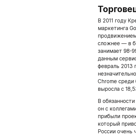
Торгове
В 2011 году К
маркетинга Goo
продвижением 
сложнее — в б
занимает 98-9
данным сервиса
февраль 2013 г
незначительно
Chrome среди 
выросла с 18,
В обязанности
он с коллегами
прибыли проек
который привод
России очень ч