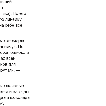
ывший 
т 
ика). По его 
ю линейку, 
а себе все 
закономерно. 
льничук. По 
любая ошибка в 
ах всей 
ков для 
рутая», — 
ь ключевые 
деи и взгляды 
дажи шоколада 
му 