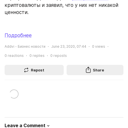
криптовалюты и заявил, что у них нет никакой 
ценности.
Подробнее
Addvi - Бизнес новости
June 23, 2020, 07:44
0
views
0
reactions
0
replies
0
reposts
Repost
Share
Leave a Comment