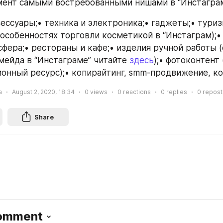
ент самыми востребованными нишами в “Инстаграм
сессуары;• техника и электроника;• гаджеты;• туриз
 особенностях торговли косметикой в “Инстаграм);• 
сфера;• рестораны и кафе;• изделия ручной работы (
мейда в “Инстаграме” читайте 
здесь
);• фотоконтент 
онный ресурс);• копирайтинг, smm-продвижение, ко
а
August 2, 2020, 18:34
0
views
0
reactions
0
replies
0
repost
Share
Comment