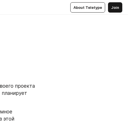
About Teletype
Join
оего проекта 
 планирует 
мное 
 этой 