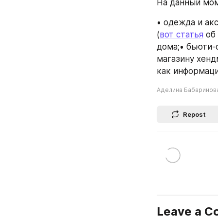
На данный мом
• одежда и ак
(
вот статья
 об
дома;• бьюти-
магазину хенд
как информаци
Аделина Бабаринов
Repost
Leave a 