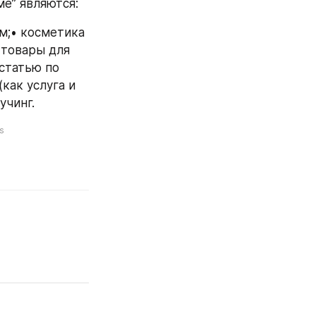
е” являются:
м;• косметика 
товары для 
статью по 
(как услуга и 
учинг.
s