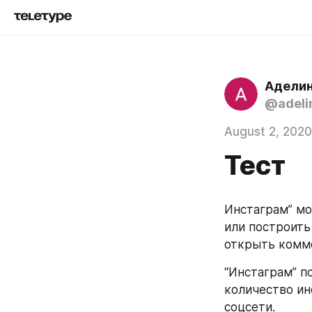
Аделин
@adeli
August 2, 2020
Тест
Инстаграм” мо
или построить 
открыть комме
“Инстаграм” п
количество ин
соцсети.