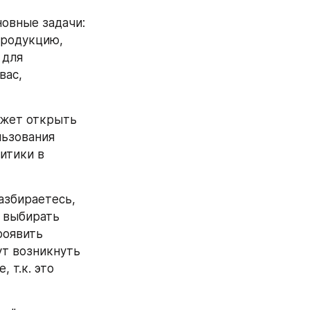
овные задачи: 
родукцию, 
для 
ас, 
жет открыть 
ьзования 
итики в 
азбираетесь, 
 выбирать 
оявить 
т возникнуть 
т.к. это 