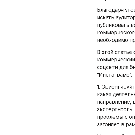
Благодаря это
искать аудито
публиковать в
коммерческого
необходимо пр
В этой статье
коммерческий 
соцсети для би
“Инстаграме”.
1. Ориентируйт
какая деятель
направление, 
экспертность.
проблемы с опр
загоняет в ра