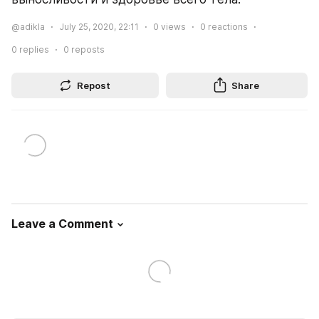
@adikla
July 25, 2020, 22:11
0
views
0
reactions
0
replies
0
reposts
Repost
Share
Leave a Comment