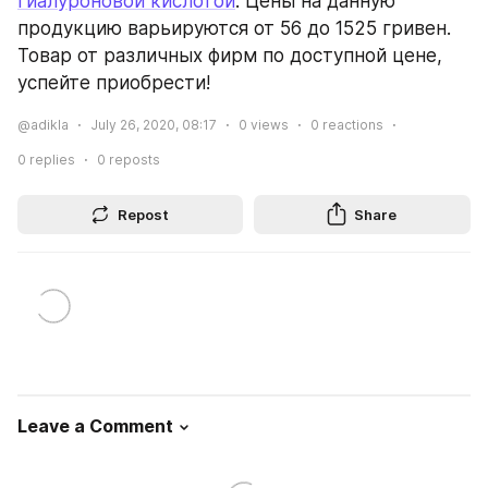
гиалуроновой кислотой
. Цены на данную 
продукцию варьируются от 56 до 1525 гривен. 
Товар от различных фирм по доступной цене, 
успейте приобрести!
@adikla
July 26, 2020, 08:17
0
views
0
reactions
0
replies
0
reposts
Repost
Share
Leave a Comment