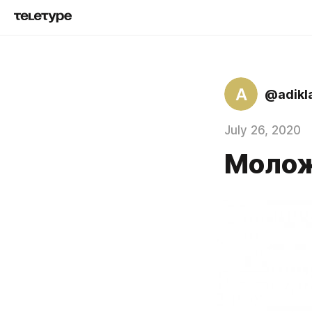
A
@adikl
July 26, 2020
Молож