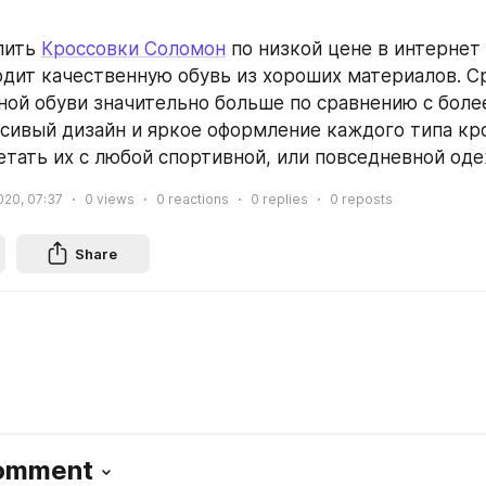
ить 
Кроссовки Соломон
 по низкой цене в интернет 
дит качественную обувь из хороших материалов. Ср
ной обуви значительно больше по сравнению с боле
сивый дизайн и яркое оформление каждого типа кро
етать их с любой спортивной, или повседневной од
020, 07:37
0
views
0
reactions
0
replies
0
reposts
Share
Comment