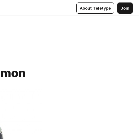
About Teletype
Join
omon