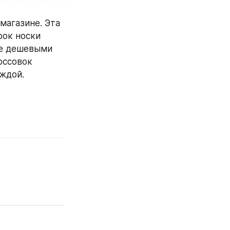
магазине. Эта 
ок носки 
е дешевыми 
ссовок 
еждой.