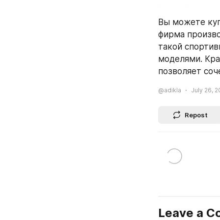
Вы можете куп
фирма произво
такой спортив
моделями. Кра
позволяет соч
@adikla
July 26, 2
Repost
Leave a 