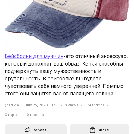
Бейсболки для мужчин
-это отличный аксессуар, 
который дополнит ваш образ. Кепки способны 
подчеркнуть вашу мужественность и 
брутальность. В бейсболке вы будете 
чувствовать себя намного уверенней. Помимо 
этого они защитят вас от палящего солнца.
@adikla
July 25, 2020, 11:50
0
views
0
reactions
0
replies
0
reposts
Repost
Share