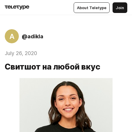
About Teletype
Join
A
@adikla
July 26, 2020
Свитшот на любой вкус