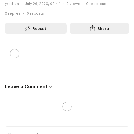
@adikla
July 26, 2020, 08:44
0
views
0
reactions
0
replies
0
reposts
Repost
Share
Leave a Comment