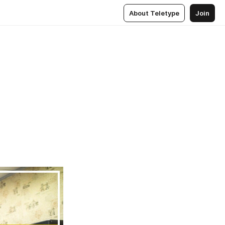
About Teletype
Join
я