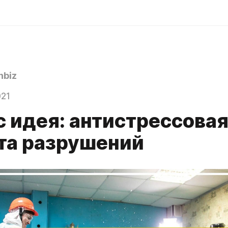
biz
021
с идея: антистрессова
та разрушений