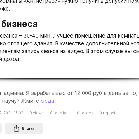
комнаты «Антистресс» нужно получить допуски пожа
ужб.
 бизнеса
сеанса – 30-45 мин. Лучшее помещение для комнаты 
но стоящего здания. В качестве дополнительной усл
иентам запись сеанса на видео. В этом случае вы с
й доход.
 админа: Я зарабатываю от 12 000 руб в день за то, 
е научу? Жмите 
сюда
, 2021, 15:32
0
views
0
reactions
0
replies
0
reposts
Share