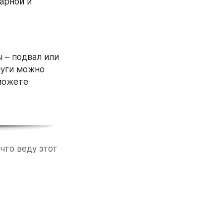
рной и 
– подвал или 
уги можно 
можете 
что веду этот 