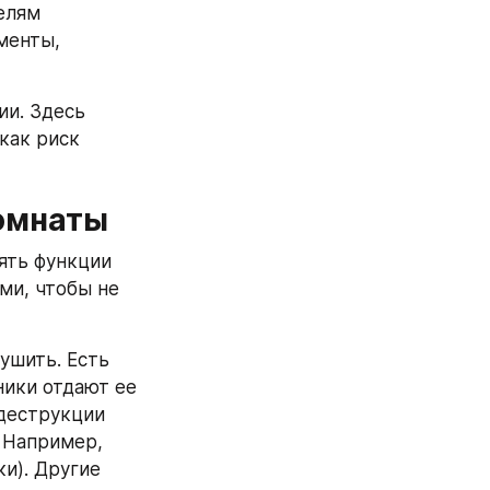
лям 
енты, 
и. Здесь 
как риск 
комнаты
ть функции 
и, чтобы не 
шить. Есть 
ики отдают ее 
деструкции 
Например, 
и). Другие 