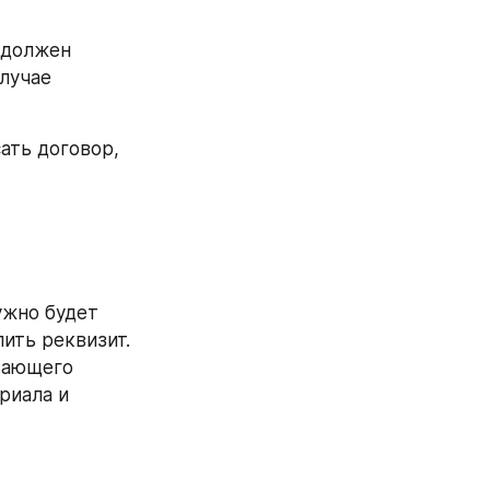
должен 
учае 
ать договор, 
ужно будет 
ть реквизит. 
вающего 
иала и 