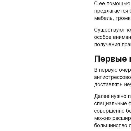
С ее помощью 
предлагается 
мебель, громк
Существуют ко
особое вниман
получения тра
Первые 
В первую очер
антистрессово
доставлять н
Далее нужно п
специальные ф
совершенно бе
можно расшири
большинство л