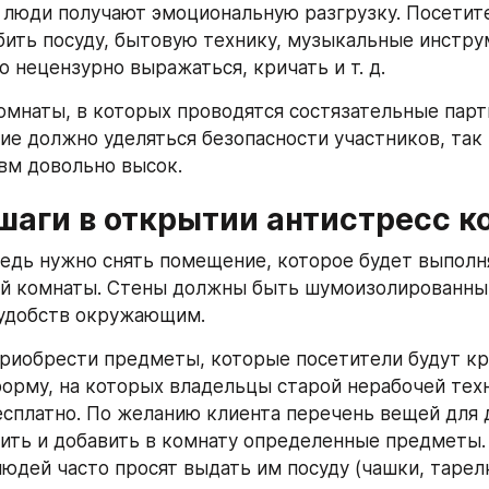
люди получают эмоциональную разгрузку. Посетите
бить посуду, бытовую технику, музыкальные инструм
о нецензурно выражаться, кричать и т. д.
мнаты, в которых проводятся состязательные парти
ие должно уделяться безопасности участников, так 
вм довольно высок.
шаги в открытии антистресс 
едь нужно снять помещение, которое будет выполня
й комнаты. Стены должны быть шумоизолированным
еудобств окружающим.
риобрести предметы, которые посетители будут кру
орму, на которых владельцы старой нерабочей техн
сплатно. По желанию клиента перечень вещей для 
ть и добавить в комнату определенные предметы. 
юдей часто просят выдать им посуду (чашки, тарелк