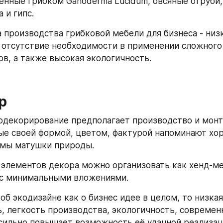
енные грибком Ganoderma Lucidum, овсяные отруби,
 и гипс.
производства грибковой мебели для бизнеса - низк
 отсутствие необходимости в применении сложного 
ов, а также высокая экологичность.
р
одекорирование предполагает производство и монт
ые своей формой, цветом, фактурой напоминают хо
емы матушки природы.
элементов декора можно организовать как хенд-мей
 с минимальными вложениями.
об экодизайне как о бизнес идее в целом, то низкая 
, легкость производства, экологичность, современн
сильно повышает возможность её удачной реализац