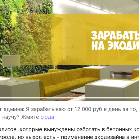
 админа: Я зарабатываю от 12 000 руб в день за то, 
е научу? Жмите 
сюда
лисов, которые вынуждены работать в бетонных кор
ироде, но выход есть - применение экодизайна в ин