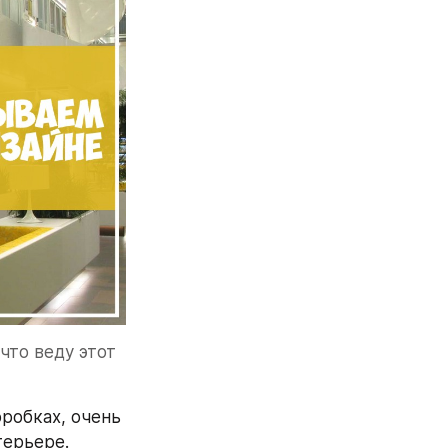
что веду этот 
обках, очень 
терьере.