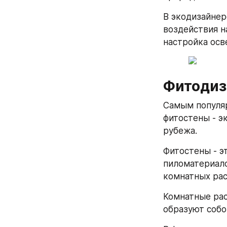
В экодизайнер
воздействия н
настройка осв
Фитодиз
Самым популяр
фитостены - э
рубежа.
Фитостены - э
пиломатериало
комнатных рас
Комнатные рас
образуют собо