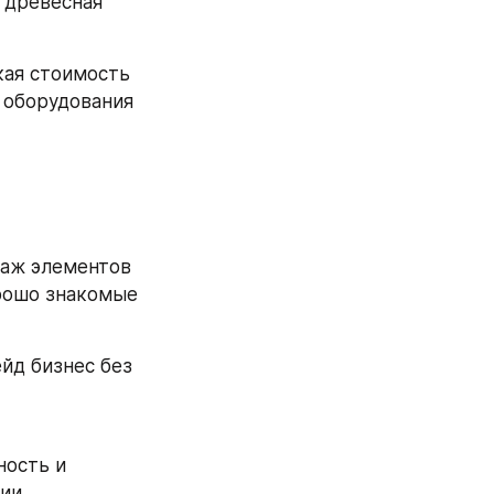
 древесная 
ая стоимость 
оборудования 
аж элементов 
рошо знакомые 
д бизнес без 
ость и 
ии.