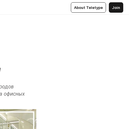
About Teletype
Join
е
родов 
а офисных 