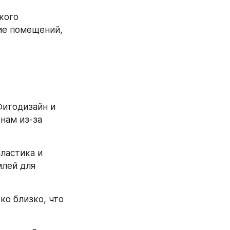
ого 
ие помещений, 
итодизайн и 
ам из-за 
ластика и 
лей для 
о близко, что 