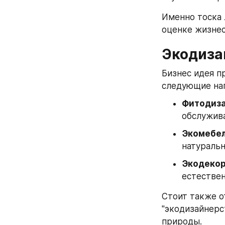
Именно тоска 
оценке жизнес
Экодиза
Бизнес идея п
следующие на
Фитодиз
обслужив
Экомебе
натураль
Экодеко
естестве
Стоит также о
"экодизайнерс
природы.