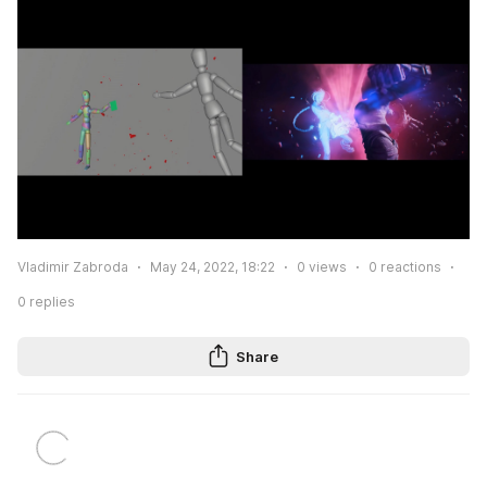
Vladimir Zabroda
May 24, 2022, 18:22
0
views
0
reactions
0
replies
Share