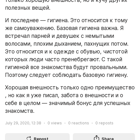
только хорошую внешность, но и кучу других 
полезных вещей.
И последнее — гигиена. Это относится к тому 
же самоуважению. Базовая гигиена важна. Я 
встречал парней и девушек с немытыми 
волосами, плохим дыханием, пахнущих потом. 
Это относится и к одежде с обувью, чистотой 
которых люди часто пренебрегают. С такой 
гигиеной все знакомства будут провальными. 
Поэтому следует соблюдать базовую гигиену.
Хорошая внешность только одно преимущество 
, но как я уже писал, забота о внешности и о 
себе в целом — значимый бонус для успешных 
знакомств.
July 29, 2020, 12:38
0
views
0
reactions
0
reposts
Repost
Share