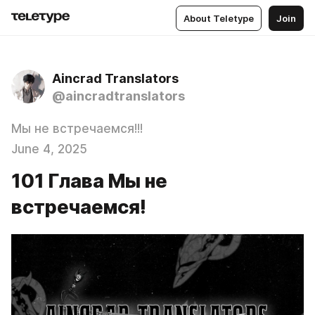
About Teletype
Join
Aincrad Translators
@aincradtranslators
Мы не встречаемся!!!
June 4, 2025
101 Глава Мы не
встречаемся!