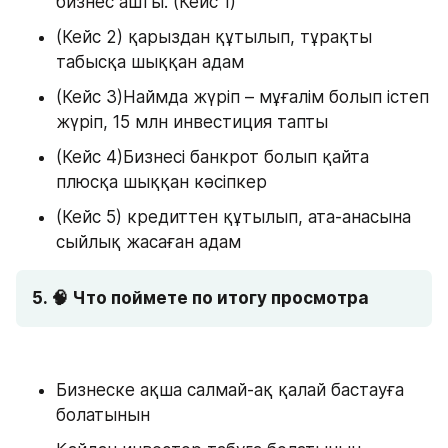
бизнес ашты. (Кейс 1)
(Кейс 2) қарыздан құтылып, тұрақты 
табысқа шыққан адам 
(Кейс 3)Наймда жүріп – мұғалім болып істеп 
жүріп, 15 млн инвестиция тапты
(Кейс 4)Бизнесі банкрот болып қайта 
плюсқа шыққан кәсіпкер
(Кейс 5) кредиттен құтылып, ата-анасына 
сыйлық жасаған адам 
5. 🧠 Что поймете по итогу просмотра
Бизнеске ақша салмай-ақ қалай бастауға 
болатынын