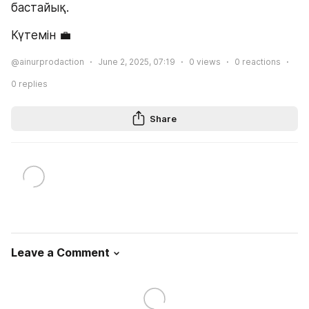
бастайық.
Күтемін 💼
@ainurprodaction
June 2, 2025, 07:19
0
views
0
reactions
0
replies
Share
Leave a Comment