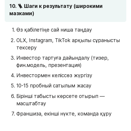
10. 🪜 Шаги к результату (широкими 
мазками)
Өз қабілетіңе сай ниша таңдау
OLX, Instagram, TikTok арқылы сұранысты 
тексеру
Инвестор тартуға дайындалу (тизер, 
фин.модель, презентация)
Инвестормен келіссөз жүргізу
10-15 пробный сатылым жасау
Бірінші табысты көрсете отырып — 
масштабтау
Франшиза, екінші нүкте, команда құру