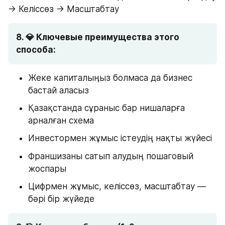
→ Келіссөз → Масштабтау
8. 💎 Ключевые преимущества этого 
способа: 
Жеке капиталыңыз болмаса да бизнес 
бастай аласыз
Қазақстанда сұраныс бар нишаларға 
арналған схема
Инвестормен жұмыс істеудің нақты жүйесі
Франшизаны сатып алудың пошаговый 
жоспары
Цифрмен жұмыс, келіссөз, масштабтау — 
бәрі бір жүйеде