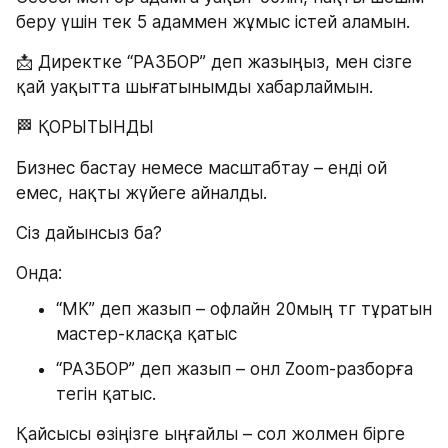
беру үшін тек 5 адаммен жұмыс істей аламын.
📩 Директке “РАЗБОР” деп жазыңыз, мен сізге 
қай уақытта шығатынымды хабарлаймын.
🏁 ҚОРЫТЫНДЫ
Бизнес бастау немесе масштабтау – енді ой 
емес, нақты жүйеге айналды.
Сіз дайынсыз ба?
Онда:
“МК” деп жазып – офлайн 20мың тг тұратын 
мастер-класқа қатыс
“РАЗБОР” деп жазып – онл Zoom-разборға 
тегін қатыс. 
Қайсысы өзіңізге ыңғайлы – сол жолмен бірге 