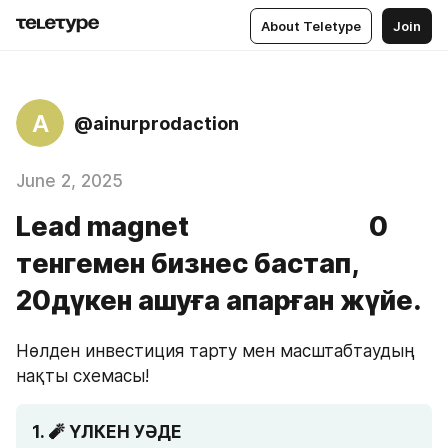
About Teletype
Join
A
@ainurprodaction
June 2, 2025
Lead magnet 0
тенгемен бизнес бастап,
20дүкен ашуға апарған жүйе.
Нөлден инвестиция тарту мен масштабтаудың 
нақты схемасы! 
1. 🧨 ҮЛКЕН УӘДЕ