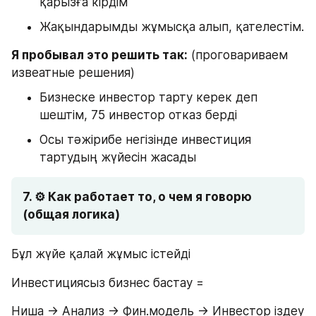
қарызға кірдім
Жақындарымды жұмысқа алып, қателестім.
Я пробывал это решить так:
 (проговариваем 
извеатные решения)
Бизнеске инвестор тарту керек деп 
шештім, 75 инвестор отказ берді
Осы тәжірибе негізінде инвестиция 
тартудың жүйесін жасады
7. ⚙️ Как работает то, о чем я говорю 
(общая логика)
Бұл жүйе қалай жұмыс істейді
Инвестициясыз бизнес бастау =
Ниша → Анализ → Фин.модель → Инвестор іздеу 