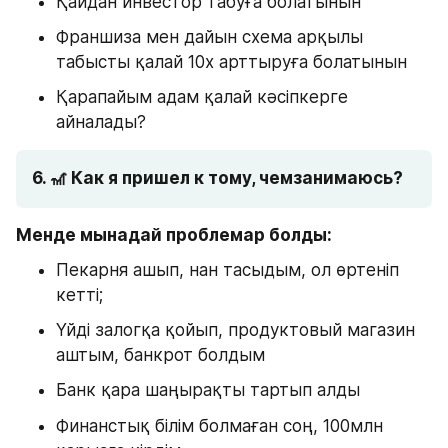
Қайдан инвестор табуға болатынын
Франшиза мен дайын схема арқылы 
табысты қалай 10x арттыруға болатынын
Қарапайым адам қалай кәсіпкерге 
айналады?
6. 🎢 Как я пришел к тому, чемзанимаюсь? 
Менде мынадай проблемар болды: 
Пекарня ашып, нан тасыдым, ол өртеніп 
кетті; 
Үйді залогқа қойып, продуктовый магазин 
аштым, банкрот болдым
Банк қара шаңырақты тартып алды
Финанстық білім болмаған соң, 100млн 