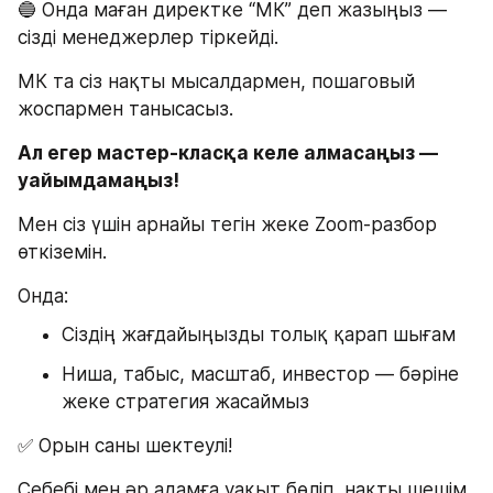
🔵 Онда маған директке “МК” деп жазыңыз — 
сізді менеджерлер тіркейді. 
МК та сіз нақты мысалдармен, пошаговый 
жоспармен танысасыз.
Ал егер мастер-класқа келе алмасаңыз — 
уайымдамаңыз!
Мен сіз үшін арнайы тегін жеке Zoom-разбор 
өткіземін.
Онда:
Сіздің жағдайыңызды толық қарап шығам
Ниша, табыс, масштаб, инвестор — бәріне 
жеке стратегия жасаймыз
✅ Орын саны шектеулі!
Себебі мен әр адамға уақыт бөліп, нақты шешім 