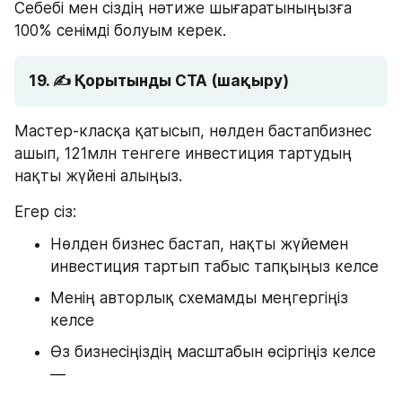
Себебі мен сіздің нәтиже шығаратыныңызға 
100% сенімді болуым керек.
19. ✍️ Қорытынды CTA (шақыру)
Мастер-класқа қатысып, нөлден бастапбизнес 
ашып, 121млн тенгеге инвестиция тартудың 
нақты жүйені алыңыз.
Егер сіз:
Нөлден бизнес бастап, нақты жүйемен 
инвестиция тартып табыс тапқыңыз келсе
Менің авторлық схемамды меңгергіңіз 
келсе
Өз бизнесіңіздің масштабын өсіргіңіз келсе 
—