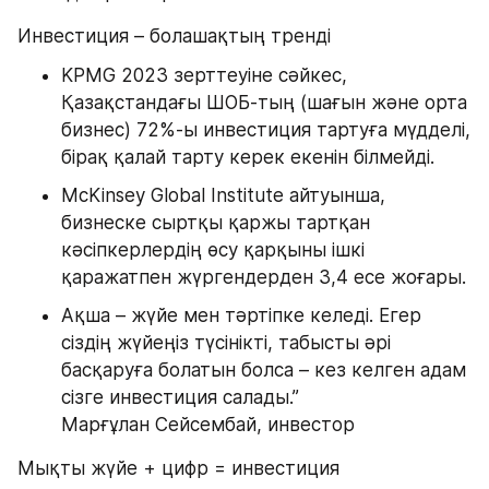
Инвестиция – болашақтың тренді
KPMG 2023 зерттеуіне сәйкес, 
Қазақстандағы ШОБ-тың (шағын және орта 
бизнес) 72%-ы инвестиция тартуға мүдделі, 
бірақ қалай тарту керек екенін білмейді.
McKinsey Global Institute айтуынша, 
бизнеске сыртқы қаржы тартқан 
кәсіпкерлердің өсу қарқыны ішкі 
қаражатпен жүргендерден 3,4 есе жоғары.
Ақша – жүйе мен тәртіпке келеді. Егер 
сіздің жүйеңіз түсінікті, табысты әрі 
басқаруға болатын болса – кез келген адам 
сізге инвестиция салады.”                                      
Марғұлан Сейсембай, инвестор
Мықты жүйе + цифр = инвестиция