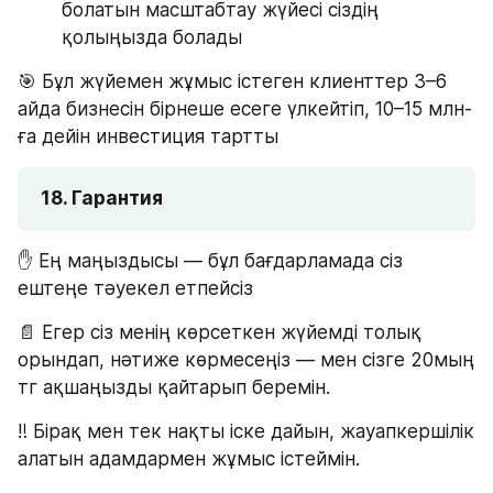
болатын масштабтау жүйесі сіздің 
қолыңызда болады
🎯 Бұл жүйемен жұмыс істеген клиенттер 3–6 
айда бизнесін бірнеше есеге үлкейтіп, 10–15 млн-
ға дейін инвестиция тартты
18. Гарантия
✋ Ең маңыздысы — бұл бағдарламада сіз 
ештеңе тәуекел етпейсіз
📄 Егер сіз менің көрсеткен жүйемді толық 
орындап, нәтиже көрмесеңіз — мен сізге 20мың 
тг ақшаңызды қайтарып беремін.
‼️ Бірақ мен тек нақты іске дайын, жауапкершілік 
алатын адамдармен жұмыс істеймін.