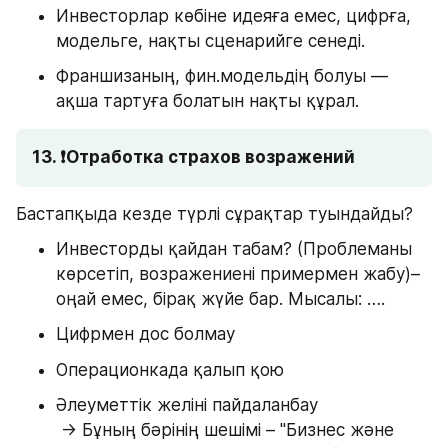
Инвесторлар көбіне идеяға емес, цифрға, 
модельге, нақты сценарийге сенеді.
Франшизаның, фин.модельдің болуы — 
ақша тартуға болатын нақты құрал.
13. ❗Отработка страхов возражений
Бастапқыда кезде түрлі сұрақтар туындайды? 
Инвесторды қайдан табам? (Проблеманы 
көрсетіп, возражениені примермен жабу)– 
оңай емес, бірақ жүйе бар. Мысалы: ….
Цифрмен дос болмау
Операционкада қалып қою
Әлеуметтік желіні пайдаланбау
 → Бұның бәрінің шешімі – "Бизнес және 