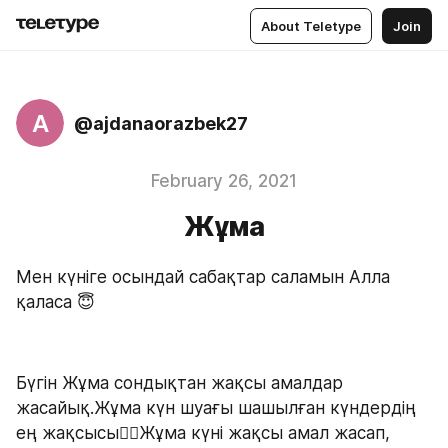
About Teletype
Join
A
@ajdanaorazbek27
February 26, 2021
Жұма
Мен күніге осындай сабақтар саламын Алла 
қаласа 😇
Бүгін Жұма сондықтан жақсы амалдар 
жасайық.Жұма күн шуағы шашылған күндердің 
ең жақсысы☝🏻Жұма күні жақсы амал жасап, 