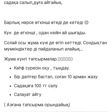
садақа салып,дұға айтайық.
Барлық нәрсе өткінші өтеді де кетеді 😔
Күн  де өткінші , одан кейін ай шығады. 
Солай осы жұма күні де өтіп кеттеді. Сондықтан  
мүмкіндіктер ді пайдаланып алайық...
Жұма күнгі тапсырмалар.👇🏻👇🏻👇🏻
Кәһф сүресін оқу , тыңдау.
Бір дәптер бастап, соған 10 арман жазу
Садақаға 100 тг салу
Салауат айту
( Азғана тапсырма орындайық)