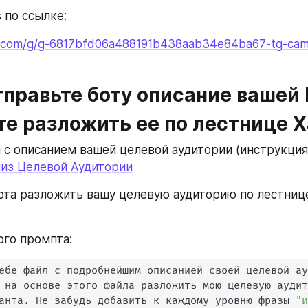
 по ссылке:
t.com/g/g-6817bfd06a488191b438aab34e84ba67-tg-camp
тправьте боту описание вашей 
те разложить ее по лестнице Х
 с описанием вашей целевой аудитории (инструкция
из Целевой Аудитории
ота разложить вашу целевую аудиторию по лестнице
го промпта:
ебе файл с подробнейшим описанией своей целевой а
 на основе этого файла разложить мою целевую аудит
анта
.
 Не забудь добавить к каждому уровню фразы 
"