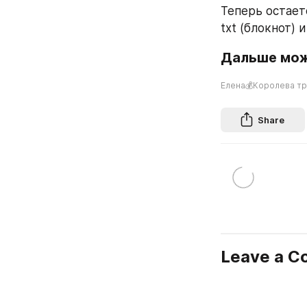
Теперь остает
txt (блокнот) 
Дальше можн
Елена💰Королева т
Share
Leave a 