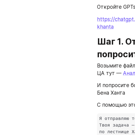
Откройте GPTs
https://chatgp
khanta
Шаг 1. О
попроси
Возьмите файл
ЦА тут — 
Анал
И попросите б
Бена Ханта
С помощью это
Я отправляю т
Твоя задача —
по лестнице Х