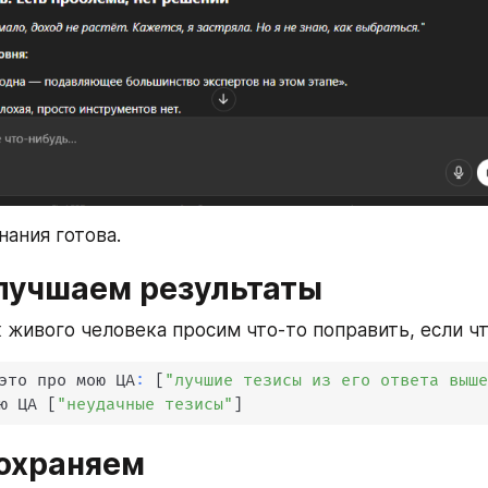
нания готова.
Улучшаем результаты
 живого человека просим что-то поправить, если что
это про мою ЦА
:
[
"лучшие тезисы из его ответа выш
ю ЦА 
[
"неудачные тезисы"
]
Сохраняем