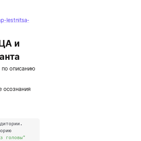
-lestnitsa-
ЦА и 
анта
 по описанию 
 осознания 
удитории
.
орию 

из головы"