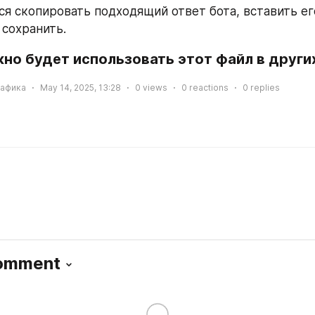
ся скопировать подходящий ответ бота, вставить ег
и сохранить.
о будет использовать этот файл в других
рафика
May 14, 2025, 13:28
0
views
0
reactions
0
replies
Comment