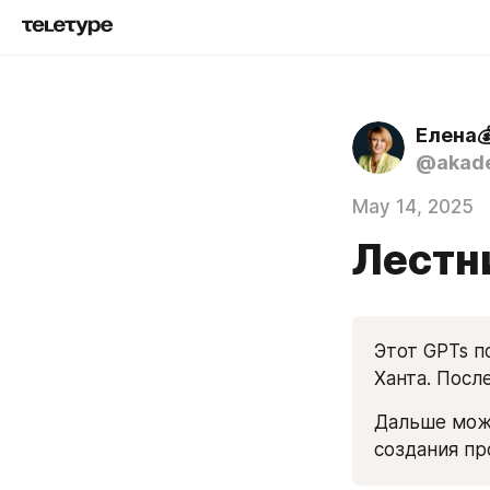
Елена
@akade
May 14, 2025
Лестн
Этот GPTs п
Ханта. После
Дальше можн
создания пр