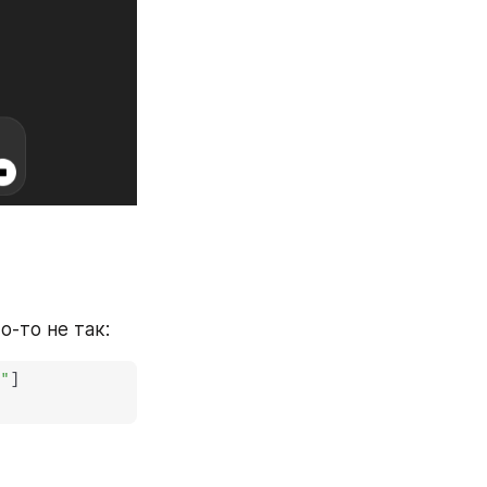
-то не так: 
е"
]