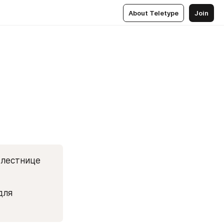
About Teletype
Join
лестнице 
ля 