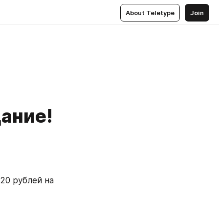
About Teletype
Join
дание!
20 рублей на 