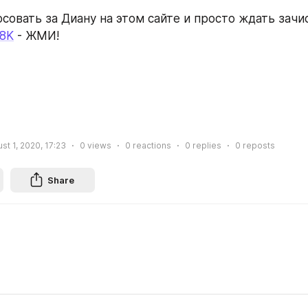
совать за Диану на этом сайте и просто ждать зачи
/8K
 - ЖМИ!
st 1, 2020, 17:23
0
views
0
reactions
0
replies
0
reposts
Share