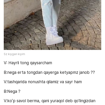
Sz kiygan kiyim
V: Hayrli tong qaysarcham
B:nega erta tongdan qayerga ketyapmz janob ??
V:tashqarida nonushta qilamiz va sayr ham 
B:Nega ?
V:koʻp savol berma, qani yuraqol deb qo'lingizdan 