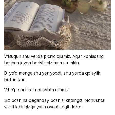
V:Bugun shu yerda picnic qilamiz. Agar xohlasang 
boshqa joyga borishimiz ham mumkin. 
B: yo'q menga shu yer yoqdi, shu yerda qolaylik 
butun kun 
V:ho'p qani kel nonushta qilamiz 
Siz bosh ha deganday bosh silkitdingiz. Nonushta 
vaqti labingizga yana ovqat tegib ketdi