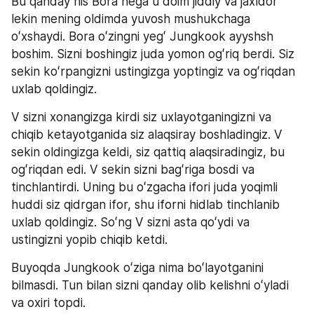
Bu qanday his Bora nega u doim jiddiy va jaxldor 
lekin mening oldimda yuvosh mushukchaga 
oʻxshaydi. Bora oʻzingni yegʻ Jungkook ayyshsh 
boshim. Sizni boshingiz juda yomon ogʻriq berdi. Siz 
sekin koʻrpangizni ustingizga yoptingiz va ogʻriqdan 
uxlab qoldingiz. 
V sizni xonangizga kirdi siz uxlayotganingizni va 
chiqib ketayotganida siz alaqsiray boshladingiz. V 
sekin oldingizga keldi, siz qattiq alaqsiradingiz, bu 
ogʻriqdan edi. V sekin sizni bagʻriga bosdi va 
tinchlantirdi. Uning bu oʻzgacha ifori juda yoqimli 
huddi siz qidrgan ifor, shu iforni hidlab tinchlanib 
uxlab qoldingiz. Soʻng V sizni asta qoʻydi va 
ustingizni yopib chiqib ketdi.
Buyoqda Jungkook oʻziga nima boʻlayotganini 
bilmasdi. Tun bilan sizni qanday olib kelishni oʻyladi 
va oxiri topdi.