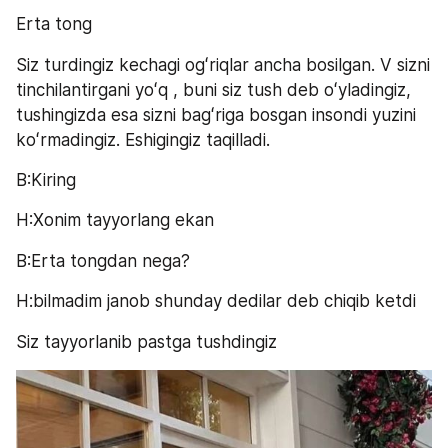
Erta tong 
Siz turdingiz kechagi ogʻriqlar ancha bosilgan. V sizni 
tinchilantirgani yoʻq , buni siz tush deb oʻyladingiz, 
tushingizda esa sizni bagʻriga bosgan insondi yuzini 
koʻrmadingiz. Eshigingiz taqilladi. 
B:Kiring
H:Xonim tayyorlang ekan
B:Erta tongdan nega?
H:bilmadim janob shunday dedilar deb chiqib ketdi 
Siz tayyorlanib pastga tushdingiz