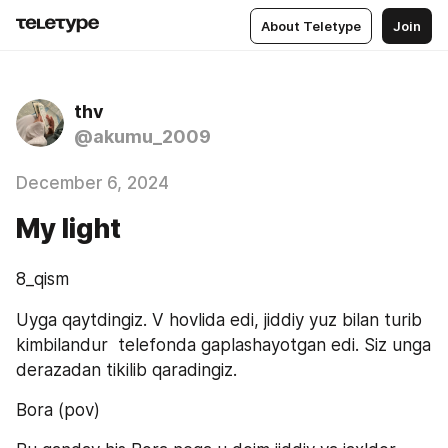
About Teletype
Join
thv
@akumu_2009
December 6, 2024
My light
8_qism
Uyga qaytdingiz. V hovlida edi, jiddiy yuz bilan turib 
kimbilandur  telefonda gaplashayotgan edi. Siz unga 
derazadan tikilib qaradingiz. 
Bora (pov)