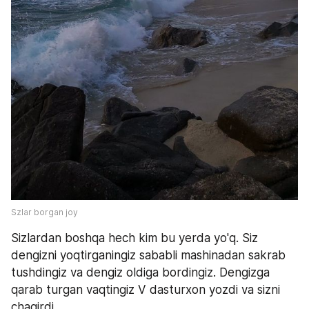
Szlar borgan joy 
Sizlardan boshqa hech kim bu yerda yo'q. Siz 
dengizni yoqtirganingiz sababli mashinadan sakrab 
tushdingiz va dengiz oldiga bordingiz. Dengizga 
qarab turgan vaqtingiz V dasturxon yozdi va sizni 
chaqirdi.