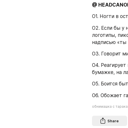
@ HEADCANO
О1. Ногти в ос
О2. Если бы у 
логотипы, пик
надписью «ты 
О3. Говорит м
О4. Реагирует 
бумажке, на л
О5. Боится бы
О6. Обожает га
обнимашка с тарак
Share