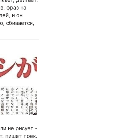
, фраз на 
ей, и он 
, сбивается, 
ли не рисует - 
т, пишет трек. 