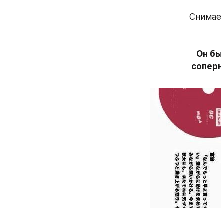
Снимает
Он бы
соперн