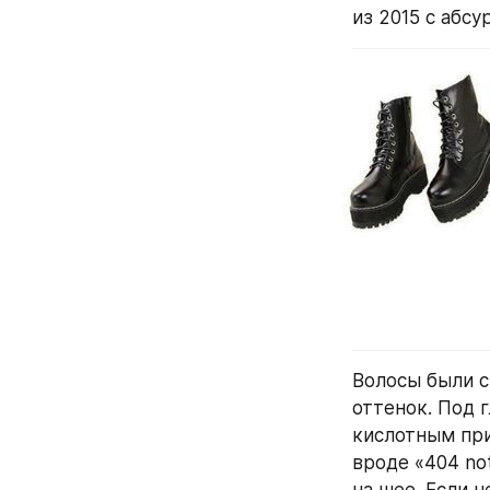
из 2015 с абсу
Волосы были с
оттенок. Под г
кислотным при
вроде «404 no
на шее. Если н