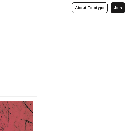
About Teletype
Join