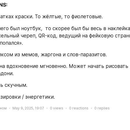
NS:
татках краски. То жёлтые, то фиолетовые.
него был ноутбук,  то скорее был бы весь в наклейка
сельный череп, QR-код, ведущий на фейковую страни
попался».
иксом из мемов, жаргона и слов-паразитов. 
на вдохновение мгновенно. Может начать рисовать н
адони.
ть скучным.
зировки / энергетики.
аном
May 9, 2025, 19:07
0
views
0
reactions
0
replies