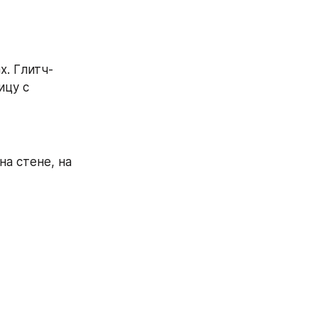
х. Глитч-
цу с 
а стене, на 