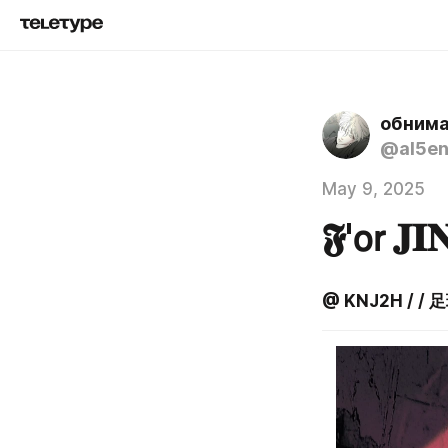
обнима
@al5e
May 9, 2025
𝕱'𝗈𝗋 𝐉𝐈
@ KNJ2H / / 足球