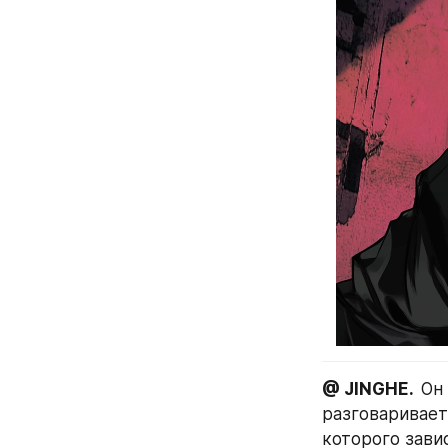
@ JINGHE.  
Он
разговаривает
которого зави