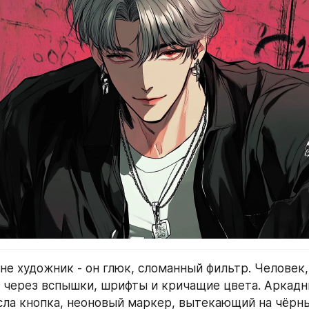
 не художник - он глюк, сломанный фильтр. Человек,
 через вспышки, шрифты и кричащие цвета. Аркадны
сла кнопка, неоновый маркер, вытекающий на чёрны