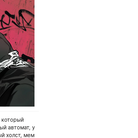
 который 
й автомат, у 
й холст, мем 