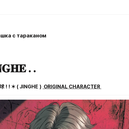
шка с тараканом
n
𝐍𝐆𝐇𝐄 . .
 ! ! ✶ ( JINGHE ) 
 ORIGINAL CHARACTER 