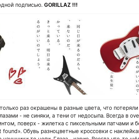
рдной подписью. 
GORILLAZ !!!
только раз окрашены в разные цвета, что потеряли
лазами - не синяки, а тени от недосыпа. Всегда в over
нтом, поверх - жилетка с пиксельными патчами и б
t found». Обувь разноцветные кроссовки с наклейка
е наушники то цепи. Глаза - карие. Всегда что-то щёл