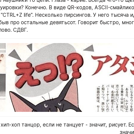
уировки? Конечно. В виде QR-кодов, ASCII-смайликов
"CTRL+Z life". Несколько пирсингов. У него тысяча ид
быв про остальные девятьсот. Говорит быстро, много
лово. СДВГ.
хип-хоп танцор, если не танцует - значит, рисует. Ес
значи