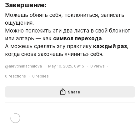
Завершение:
Можешь обнять себя, поклониться, записать 
ощущения.
Можно положить эти два листа в свой блокнот 
или алтарь — как 
символ перехода
.
А можешь сделать эту практику 
каждый раз
, 
когда снова захочешь «чинить» себя.
@alevtinakachalova
May 10, 2025, 09:15
0
views
0
reactions
0
replies
Share