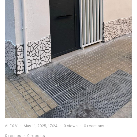
ALEX V
May 11, 2025, 17:24
0
views
0
reactions
0
replies
0
reposts