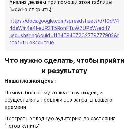
Анализ делаем при помощи этой таблицы 
(можно открыть):
https://docs.google.com/spreadsheets/d/1OdV4
4deWm4e4l-eJR2T5RonFTuW2UPbW/edit?
usp=sharing&ouid=113459407232779777982&r
tpof=true&sd=true
Что нужно сделать, чтобы прийти 
к результату
Наша главная цель :
Помочь большему количеству людей, и 
осуществлять продажи без затраты вашего 
времени
Прогреть холодную аудиторию до состояния 
"готов купить"