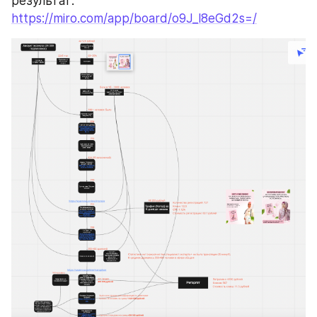
результат: 
https://miro.com/app/board/o9J_l8eGd2s=/