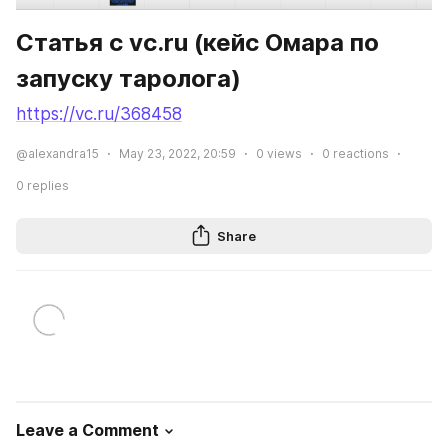
Статья с vc.ru (кейс Омара по 
запуску таролога)
https://vc.ru/368458
@alexandra15
May 23, 2022, 20:59
0
views
0
reactions
0
replies
Share
Leave a Comment