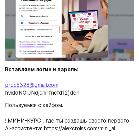
Вставляем логин и пароль: 
proc5328@gmail.com
hviddNOIJNdjcnirfncfd12)den
Пользуемся с кайфом.
‼️МИНИ-КУРС , где ты создашь своего первого 
Ai-ассистента: https://alexcroiss.com/mini_ai