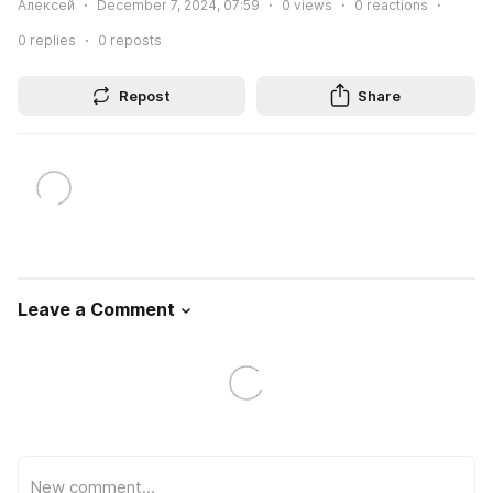
Алексей
December 7, 2024, 07:59
0
views
0
reactions
0
replies
0
reposts
Repost
Share
Leave a Comment