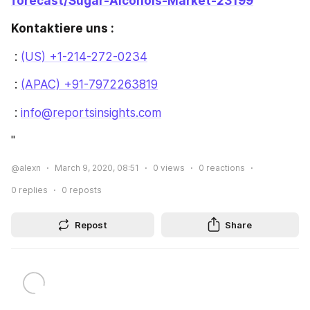
forecast/Sugar-Alcohols-Market-23199
Kontaktiere uns :
 : 
(US) +1-214-272-0234
 : 
(APAC) +91-7972263819
 : 
info@reportsinsights.com
"
@alexn
March 9, 2020, 08:51
0
views
0
reactions
0
replies
0
reposts
Repost
Share