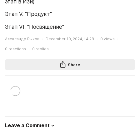
этап в Изи)
Этап V. "Продукт"
Этап VI. "Посвящение"
Александр Рыков
December 10, 2024, 14:28
0
views
0
reactions
0
replies
Share
Leave a Comment