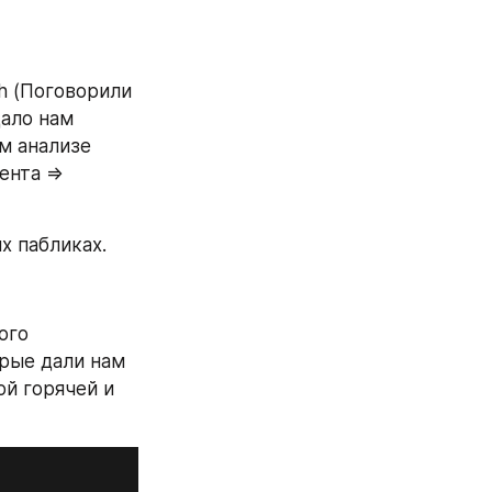
h (Поговорили 
ало нам 
 анализе 
нта => 
х пабликах.
го 
рые дали нам 
й горячей и 