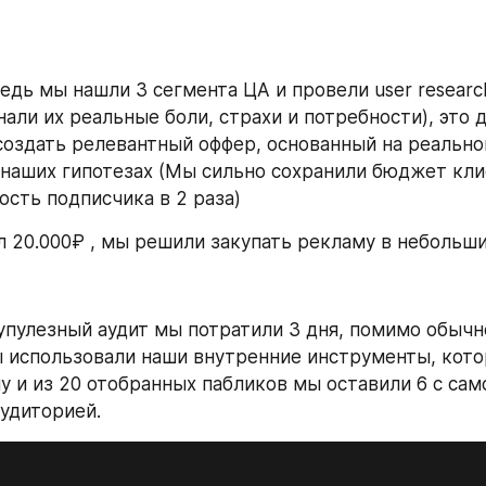
едь мы нашли 3 сегмента ЦА и провели user researc
али их реальные боли, страхи и потребности), это д
оздать релевантный оффер, основанный на реальном
а наших гипотезах (Мы сильно сохранили бюджет клие
ость подписчика в 2 раза)
 20.000₽ , мы решили закупать рекламу в небольши
упулезный аудит мы потратили 3 дня, помимо обычно
 использовали наши внутренние инструменты, кото
у и из 20 отобранных пабликов мы оставили 6 с само
удиторией.