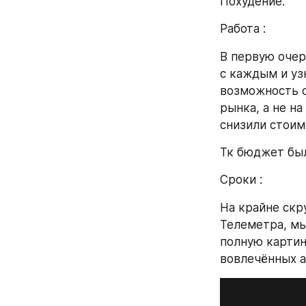
Похудение.
Работа :
В первую очер
с каждым и узн
возможность с
рынка, а не н
снизили стоим
Тк бюджет был
Сроки :
На крайне скр
Телеметра, мы
полную картин
вовлечённых а