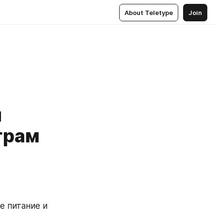
About Teletype
Join
я
грам
е питание и 