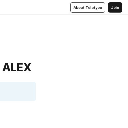
About Teletype
Join
| ALEX