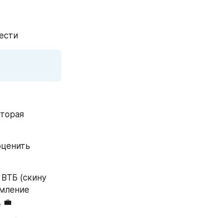
ести
торая 
ценить 
ВТБ (скину 
мление 
 💼