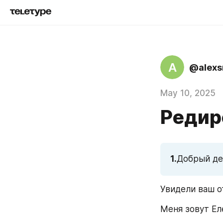
A
@alexs
May 10, 2025
Редир
1.
Добрый ден
Увидели ваш о
Меня зовут Ел