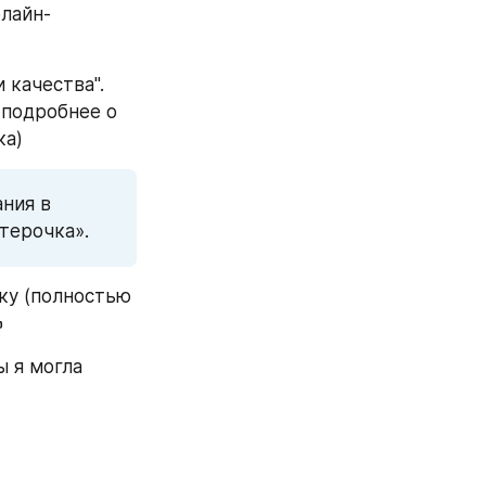
флайн-
качества". 
подробнее о 
ка)
ия в 
терочка».
ку (полностью 
️
 я могла 