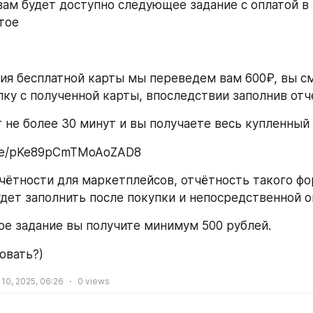
вам будет доступно следующее задание с оплатой в 
тое
ия бесплатной карты мы переведем вам 600₽, вы с
пку с полученной карты, впоследствии заполнив отч
т не более 30 минут и вы получаете весь купленный
.gle/pKe89pCmTMoAoZAD8
чётности для маркетплейсов, отчётность такого фо
дет заполнить после покупки и непосредственной о
ое задание вы получите минимум 500 рублей.
овать?)
10, 2025, 06:26
0
views