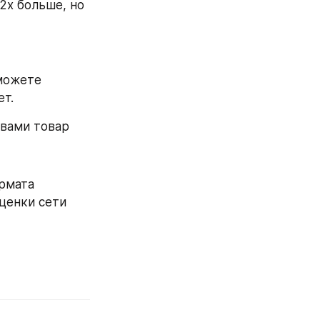
2х больше, но 
можете 
ет.
 вами товар
рмата 
ценки сети