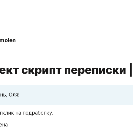
molen
ект скрипт переписки 
ь, Оля!
тклик на подработку.
ена