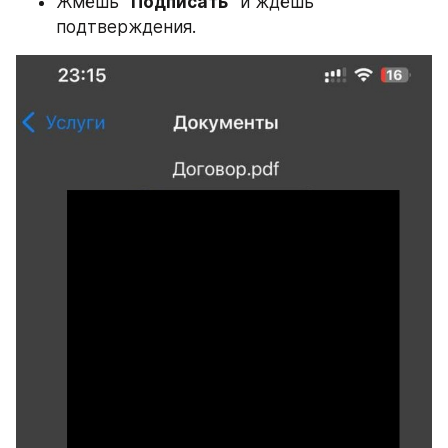
Жмёшь 
"Подписать"
 и ждёшь 
подтверждения.