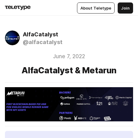
About Teletype
Join
AlfaCatalyst
@alfacatalyst
June 7, 2022
AlfaCatalyst & Metarun