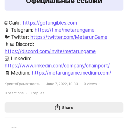
Официальные ссылки
🌐 Сайт: 
https://gofungibles.com
📱 Telegram: 
https://t.me/metarungame
🐦 Twitter: 
https://twitter.com/MetarunGame
👨‍💻 Discord: 
https://discord.com/invite/metarungame
💻 Linkedin: 
https://www.linkedin.com/company/chainport/
🧾 Medium: 
https://metarungame.medium.com/
КриптоГрамотность
June 7, 2022, 10:33
0
views
0
reactions
0
replies
Share