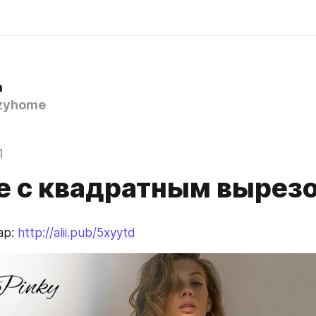
а
zyhome
1
е с квадратным вырез
р: 
http://alii.pub/5xyytd