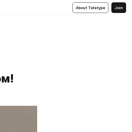
About Teletype
Join
ом!