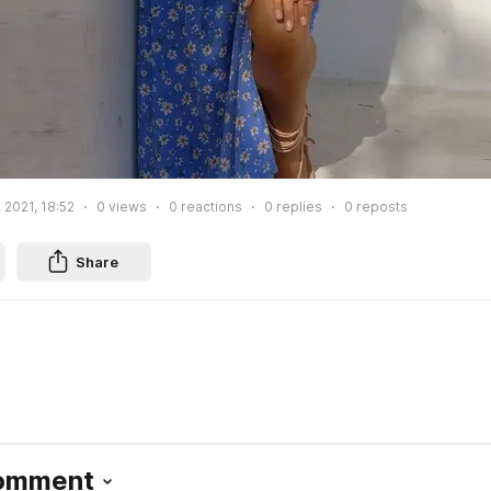
 2021, 18:52
0
views
0
reactions
0
replies
0
reposts
Share
Comment