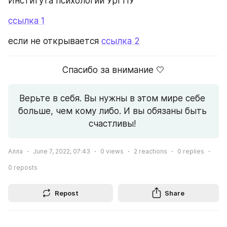
Института психологии УрГПУ
ссылка 1
если не открывается 
ссылка 2
Спасибо за внимание 🤍
Верьте в себя. Вы нужны в этом мире себе 
больше, чем кому либо. И вы обязаны быть 
счастливы! 
Алла
June 7, 2022, 07:43
0
views
2
reactions
0
replies
0
reposts
Repost
Share