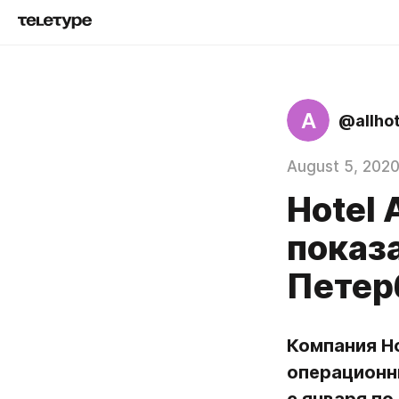
A
@allho
August 5, 202
Hotel
показ
Петер
Компания Ho
операционн