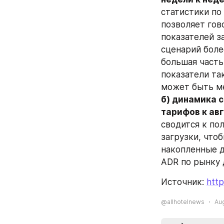
статистики по
позволяет гов
показателей за
сценарий боле
большая часть
показатели та
может быть м
б) динамика 
тарифов к авг
сводится к по
загрузки, что
накопленные д
ADR по рынку 
Источник: 
http
@allhotelnews
Aug