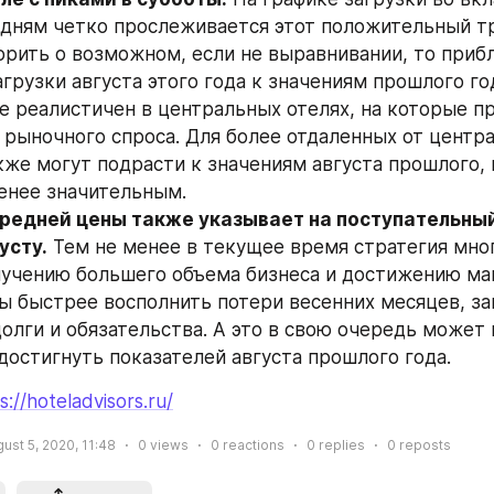
 дням четко прослеживается этот положительный тр
орить о возможном, если не выравнивании, то приб
грузки августа этого года к значениям прошлого год
е реалистичен в центральных отелях, на которые пр
 рыночного спроса. Для более отдаленных от центра
кже могут подрасти к значениям августа прошлого, н
енее значительным.
средней цены также указывает на поступательный
усту.
 Тем не менее в текущее время стратегия мног
лучению большего объема бизнеса и достижению ма
бы быстрее восполнить потери весенних месяцев, за
олги и обязательства. А это в свою очередь может 
достигнуть показателей августа прошлого года.
s://hoteladvisors.ru/
ust 5, 2020, 11:48
0
views
0
reactions
0
replies
0
reposts