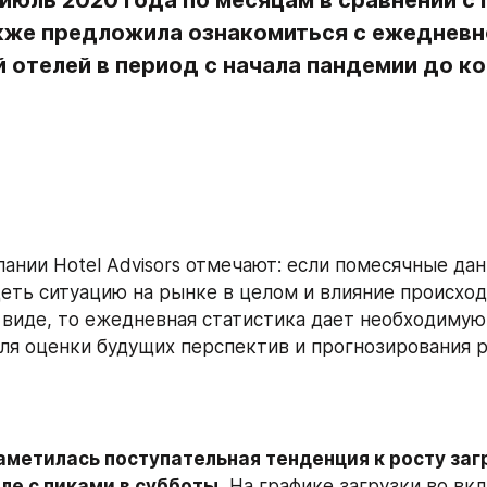
 июль 2020 года по месяцам в сравнении с
акже предложила ознакомиться с ежедневн
 отелей в период с начала пандемии до ко
ании Hotel Advisors отмечают: если помесячные дан
еть ситуацию на рынке в целом и влияние происход
виде, то ежедневная статистика дает необходимую
я оценки будущих перспектив и прогнозирования ре
наметилась поступательная тенденция к росту загр
ле с пиками в субботы.
 На графике загрузки во вкл