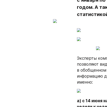
с января по
годом. А т
статистикой
Эксперты комп
позволяют вид
в обобщенном 
информацию дл
именно:
а) с 14 июня 
недели к неде