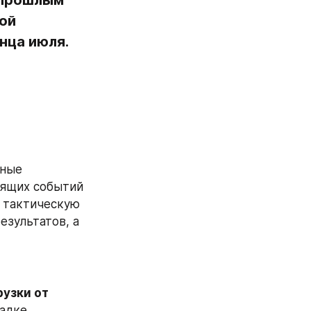
 прошлым 
ой 
нца июля.
ные 
ящих событий 
 тактическую 
зультатов, а 
узки от 
адке 