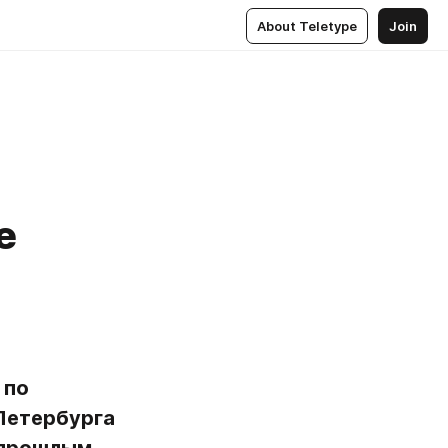
About Teletype
Join
е
по 
етербурга 