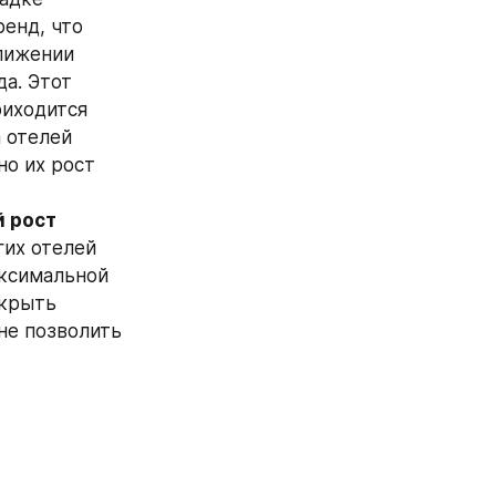
енд, что 
лижении 
а. Этот 
иходится 
 отелей 
о их рост 
 рост 
их отелей 
ксимальной 
крыть 
не позволить 