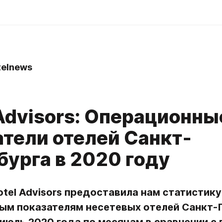
telnews
0
 Advisors: Операционны
атели отелей Санкт-
бурга в 2020 году
tel Advisors предоставила нам статистику 
ым показателям несетевых отелей Санкт-П