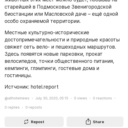
старейшей в Подмосковье Звенигородской 
биостанции или Масловской даче – ещё одной 
особо охраняемой территории.
Местные культурно-исторические 
достопримечательности и природные красоты 
свяжет сеть вело- и пешеходных марш­рутов. 
Здесь появятся новые парковки, прокат 
велосипедов, точки общественного питания, 
кемпинги, глэмпинги, гостевые дома и 
гостиницы.
Истчоник: hotel.report
@allhotelnews
July 30, 2020, 05:15
0
views
0
reactions
0
replies
0
reposts
Repost
Share