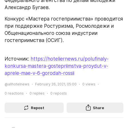
Федерального агентства по делам молодежи 
Александр Бугаев.
Конкурс «Мастера гостеприимства» проводится 
при поддержке Ростуризма, Росмолодежи и 
Общенационального союза индустрии 
гостеприимства (ОСИГ).
Источник: 
https://hoteliernews.ru/polufinaly-
konkursa-mastera-gostepriimstva-proydut-v-
aprele-mae-v-6-gorodah-rossii
@allhotelnews
February 26, 2021, 05:00
0
views
0
reactions
0
replies
0
reposts
Repost
Share